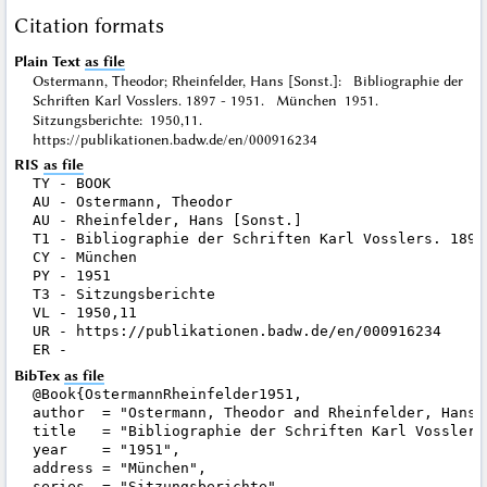
Citation formats
Plain Text
as file
Ostermann, Theodor; Rheinfelder, Hans [Sonst.]: Bibliographie der
Schriften Karl Vosslers. 1897 - 1951. München 1951.
Sitzungsberichte: 1950,11.
https://publikationen.badw.de/en/000916234
RIS
as file
TY - BOOK

AU - Ostermann, Theodor

AU - Rheinfelder, Hans [Sonst.]

T1 - Bibliographie der Schriften Karl Vosslers. 1897 
CY - München

PY - 1951

T3 - Sitzungsberichte

VL - 1950,11

UR - https://publikationen.badw.de/en/000916234

BibTex
as file
@Book{OstermannRheinfelder1951,

author  = "Ostermann, Theodor and Rheinfelder, Hans [
title   = "Bibliographie der Schriften Karl Vosslers.
year    = "1951",

address = "München",

series  = "Sitzungsberichte",
