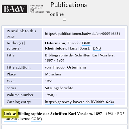
Publications
online
☰
Permalink to this
https://publikationen.badw.de/en/000916234
page
:
Author(s) |
Ostermann
, Theodor
DNB
;
editor(s)
:
Rheinfelder
, Hans [Sonst.]
DNB
Title
:
Bibliographie der Schriften Karl Vosslers.
1897 - 1951
Title addition
:
von Theodor Ostermann
Place
:
München
Year
:
1951
Series
:
Sitzungsberichte
Volume number
:
1950,11
Catalog entry
:
https://gateway-bayern.de/BV000916234
Link ☛
Bibliographie der Schriften Karl Vosslers. 1897 - 1951
· PDF
· 40 MB
(
License
:
CC BY
)