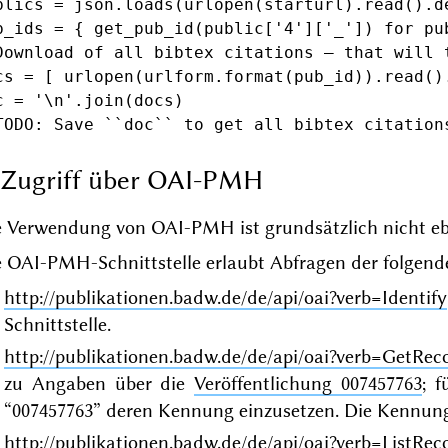
blics = json.loads(urlopen(starturl).read().de
b_ids = { get_pub_id(public['4']['_']) for pub
Download of all bibtex citations – that will t
cs = [ urlopen(urlform.format(pub_id)).read()
c = '\n'.join(docs)

Zugriff über OAI-PMH
e Verwendung von OAI-PMH ist grundsätzlich nicht eb
 OAI-PMH-Schnittstelle erlaubt Abfragen der folgend
http://publikationen.badw.de/de/api/oai?verb=Identify
Schnittstelle.
http://publikationen.badw.de/de/api/oai?verb=GetRec
zu Angaben über die
Veröffentlichung 007457763
; f
“007457763” deren Kennung einzusetzen. Die Kennung i
http://publikationen.badw.de/de/api/oai?verb=ListRe