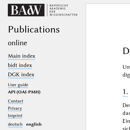
Publications
online
D
Main index
bidt index
Um
DGK index
dig
User guide
1.
API (OAI-PMH)
Contact
De
Privacy
da
Imprint
Ein
deutsch
english
sic