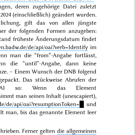
gen, deren zugehörige Datei zuletzt
.2024 (einschließlich) geändert wurden.
ichung, gilt das von allen jüngste
er der folgenden Formen anzugeben:
estand früheste Änderungsdatum findet
en.badw.de/de/api/oai?verb=Identify
im
nn man die “from”-Angabe fortlässt,
n die “until”-Angabe, dann keine
enze. – Einem Wunsch der DNB folgend
gepackt. Das stückweise Abrufen der
 OAI so: Wenn das Element
 nimmt man seinen Inhalt (unescapiert),
.de/de/api/oai?resumptionToken=█
und
holt man, bis das genannte Element leer
hrieben. Ferner gelten
die allgemeinen