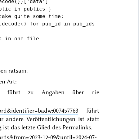
code())['data']

lic in publics }

ake quite some time:

.decode() for pub_id in pub_ids ]

en ratsam.
en Art:
führt zu Angaben über die
ord&identifier=badw:007457763
führt
ür andere Veröffentlichungen ist statt
st das letzte Glied des Permalinks.
cords&from=2023-12-09&until=2024-07-