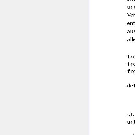
un
Ve
en
aus
all
fr
fr
fr
de
	return urlsplit(url).path.
st
ur