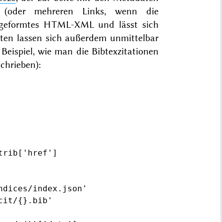
t (oder mehreren Links, wenn die
ohlgeformtes HTML-XML und lässt sich
aten lassen sich außerdem unmittelbar
Beispiel, wie man die Bibtexzitationen
chrieben):
rib['href']

dices/index.json'

it/{}.bib'
