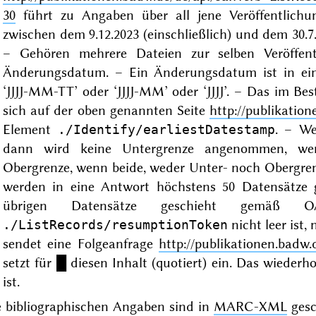
30
führt zu Angaben über all jene Veröffentlichun
zwischen dem 9.12.2023 (einschließlich) und dem 30.7
– Gehören mehrere Dateien zur selben Veröffentl
Änderungsdatum. – Ein Änderungsdatum ist in ein
‘JJJJ-MM-TT’ oder ‘JJJJ-MM’ oder ‘JJJJ’. – Das im B
sich auf der oben genannten Seite
http://publikation
Element
. – We
./Identify/earliestDatestamp
dann wird keine Untergrenze angenommen, wen
Obergrenze, wenn beide, weder Unter- noch Obergr
werden in eine Antwort höchstens 50 Datensätze 
übrigen Datensätze geschieht gemäß
nicht leer ist,
./ListRecords/resumptionToken
sendet eine Folgeanfrage
http://publikationen.badw
setzt für █ diesen Inhalt (quotiert) ein. Das wieder
ist.
e bibliographischen Angaben sind in
MARC-XML
gesc