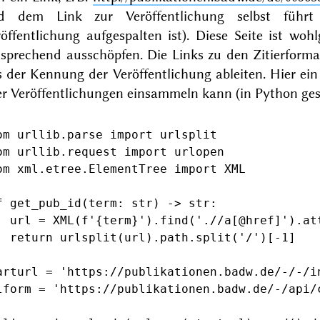
d dem Link zur Veröffentlichung selbst führ
röffentlichung aufgespalten ist). Diese Seite ist w
tsprechend ausschöpfen. Die Links zu den Zitierform
 der Kennung der Veröffentlichung ableiten. Hier ein 
er Veröffentlichungen einsammeln kann (in Python ges
om urllib.parse import urlsplit

om urllib.request import urlopen

om xml.etree.ElementTree import XML

f get_pub_id(term: str) -> str:

	url = XML(f'
{term}
').find('.//a[@href]').att
split('/')[-1]

arturl = 'https://publikationen.badw.de/-/-/in
lform = 'https://publikationen.badw.de/-/api/c