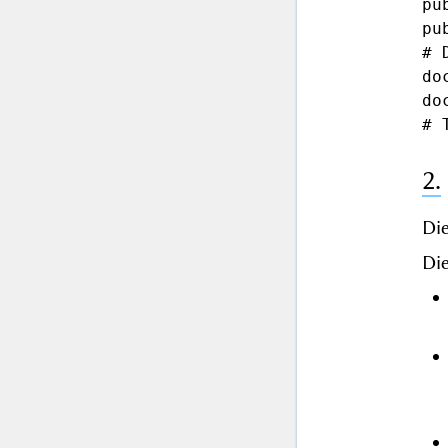
pu
pu
# 
do
do
2.
Di
Die