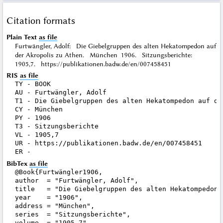
Citation formats
Plain Text
as file
Furtwängler, Adolf: Die Giebelgruppen des alten Hekatompedon auf
der Akropolis zu Athen. München 1906. Sitzungsberichte:
1905,7. https://publikationen.badw.de/en/007458451
RIS
as file
TY - BOOK

AU - Furtwängler, Adolf

T1 - Die Giebelgruppen des alten Hekatompedon auf der
CY - München

PY - 1906

T3 - Sitzungsberichte

VL - 1905,7

UR - https://publikationen.badw.de/en/007458451

BibTex
as file
@Book{Furtwängler1906,

author  = "Furtwängler, Adolf",

title   = "Die Giebelgruppen des alten Hekatompedon 
year    = "1906",

address = "München",

series  = "Sitzungsberichte",

volume  = "1905,7",
