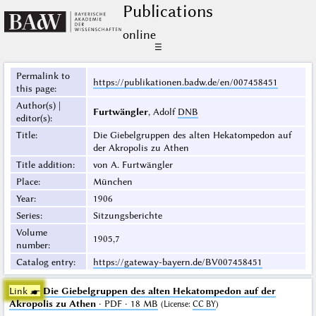
Publications
online
☰
Permalink to
https://publikationen.badw.de/en/007458451
this page
:
Author(s) |
Furtwängler
, Adolf
DNB
editor(s)
:
Title
:
Die Giebelgruppen des alten Hekatompedon auf
der Akropolis zu Athen
Title addition
:
von A. Furtwängler
Place
:
München
Year
:
1906
Series
:
Sitzungsberichte
Volume
1905,7
number
:
Catalog entry
:
https://gateway-bayern.de/BV007458451
Link ☛
Die Giebelgruppen des alten Hekatompedon auf der
Akropolis zu Athen
· PDF · 18 MB
(
License
:
CC BY
)