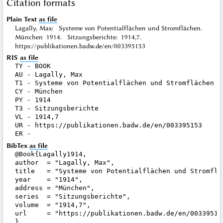
Citation formats
Plain Text
as file
Lagally, Max: Systeme von Potentialflächen und Stromflächen.
München 1914. Sitzungsberichte: 1914,7.
https://publikationen.badw.de/en/003395153
RIS
as file
TY - BOOK

AU - Lagally, Max

T1 - Systeme von Potentialflächen und Stromflächen

CY - München

PY - 1914

T3 - Sitzungsberichte

VL - 1914,7

UR - https://publikationen.badw.de/en/003395153

BibTex
as file
@Book{Lagally1914,

author  = "Lagally, Max",

title   = "Systeme von Potentialflächen und Stromfläc
year    = "1914",

address = "München",

series  = "Sitzungsberichte",

volume  = "1914,7",

url     = "https://publikationen.badw.de/en/003395153