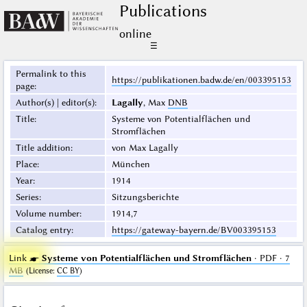
Publications
online
☰
Permalink to this
https://publikationen.badw.de/en/003395153
page
:
Author(s) | editor(s)
:
Lagally
, Max
DNB
Title
:
Systeme von Potentialflächen und
Stromflächen
Title addition
:
von Max Lagally
Place
:
München
Year
:
1914
Series
:
Sitzungsberichte
Volume number
:
1914,7
Catalog entry
:
https://gateway-bayern.de/BV003395153
Link ☛
Systeme von Potentialflächen und Stromflächen
· PDF · 7
MB
(
License
:
CC BY
)