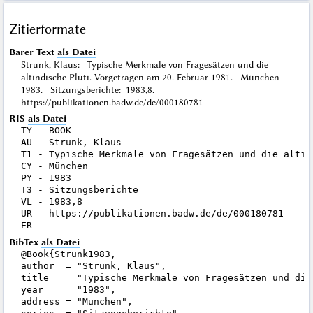
Zitierformate
Barer Text
als Datei
Strunk, Klaus: Typische Merkmale von Fragesätzen und die
altindische Pluti. Vorgetragen am 20. Februar 1981. München
1983. Sitzungsberichte: 1983,8.
https://publikationen.badw.de/de/000180781
RIS
als Datei
TY - BOOK

AU - Strunk, Klaus

T1 - Typische Merkmale von Fragesätzen und die altin
CY - München

PY - 1983

T3 - Sitzungsberichte

VL - 1983,8

UR - https://publikationen.badw.de/de/000180781

BibTex
als Datei
@Book{Strunk1983,

author  = "Strunk, Klaus",

title   = "Typische Merkmale von Fragesätzen und die
year    = "1983",

address = "München",
