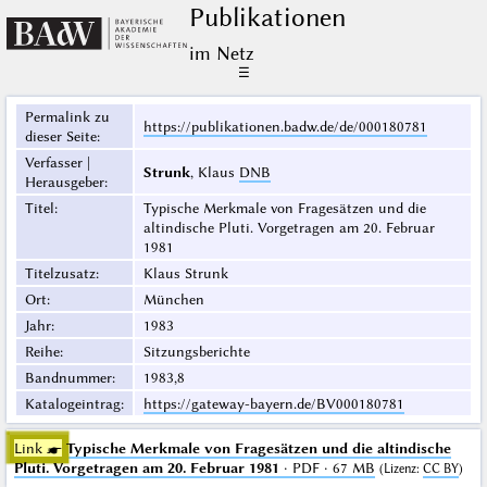
Publikationen
im Netz
☰
Permalink zu
https://publikationen.badw.de/de/000180781
dieser Seite
:
Verfasser |
Strunk
, Klaus
DNB
Herausgeber
:
Titel
:
Typische Merkmale von Fragesätzen und die
altindische Pluti. Vorgetragen am 20. Februar
1981
Titelzusatz
:
Klaus Strunk
Ort
:
München
Jahr
:
1983
Reihe
:
Sitzungsberichte
Bandnummer
:
1983,8
Katalogeintrag
:
https://gateway-bayern.de/BV000180781
Link ☛
Typische Merkmale von Fragesätzen und die altindische
Pluti. Vorgetragen am 20. Februar 1981
· PDF · 67 MB
(
Lizenz
:
CC BY
)