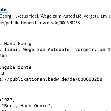
atei
Georg: Actus fidei. Wege zum Autodafé; vorgetr. am 
s://publikationen.badw.de/de/000690258
, Hans-Georg

s fidei. Wege zum Autodafé; vorgetr. am 12
en

ungsberichte

3

s://publikationen.badw.de/de/000690258

1987,

 "Beck, Hans-Georg",
