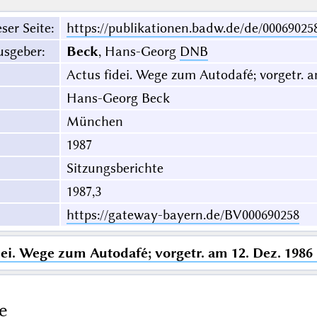
ser Seite
:
https://publikationen.badw.de/de/00069025
usgeber
:
Beck
, Hans-Georg
DNB
Actus fidei. Wege zum Autodafé; vorgetr. a
Hans-Georg Beck
München
1987
Sitzungsberichte
1987,3
https://gateway-bayern.de/BV000690258
dei. Wege zum Autodafé; vorgetr. am 12. Dez. 1986
e