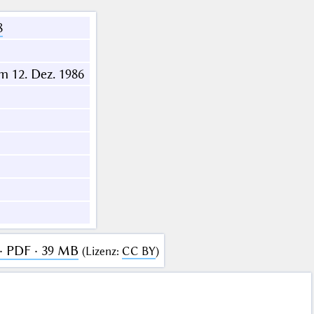
8
m 12. Dez. 1986
· PDF · 39 MB
(
Lizenz
:
CC BY
)