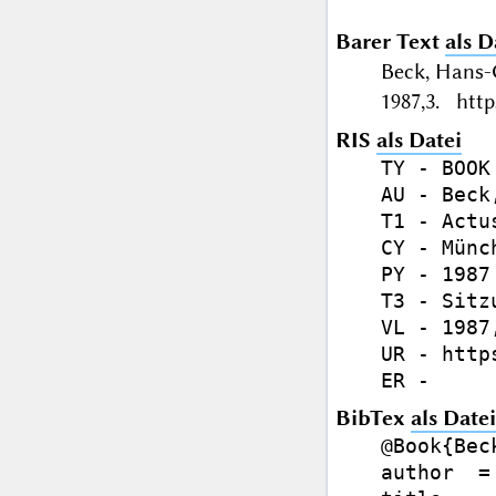
Barer Text
als D
Beck, Hans-
1987,3. http
RIS
als Datei
TY - BOOK

AU - Beck
T1 - Actu
CY - Münch
PY - 1987

T3 - Sitz
VL - 1987,
UR - http
BibTex
als Datei
@Book{Beck
author  =