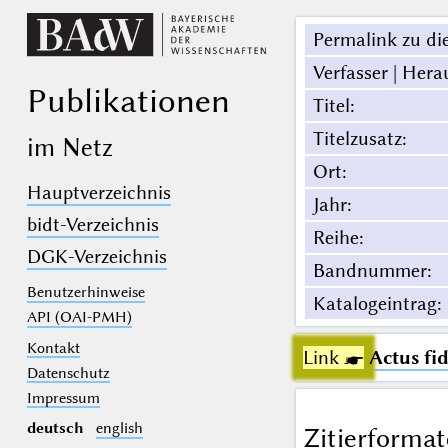
Permalink zu die
Verfasser | Hera
Publikationen
Titel
:
Titelzusatz
:
im Netz
Ort
:
Hauptverzeichnis
Jahr
:
bidt-Verzeichnis
Reihe
:
DGK-Verzeichnis
Bandnummer
:
Benutzerhinweise
Katalogeintrag
:
API (OAI-PMH)
Kontakt
Link ☛
Actus fi
Datenschutz
Impressum
deutsch
english
Zitierformat