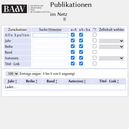
Publikationen
im Netz
☰
Zurücksetzen
Suche
Hinweise
a=A
a b = b a
*?
Zellinhalt wählen
Alle Spalten
Jahr
Reihe
Band
Autor(en)
Titel · Link
Einträge zeigen
0 bis 0 von 0 angezeigt
Jahr
Reihe
Band
Autor(en)
Titel · Link
Laden …