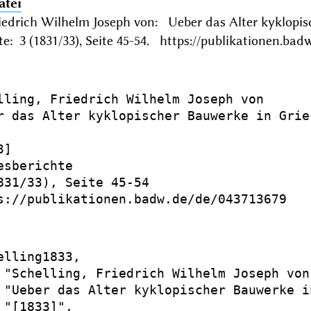
atei
Friedrich Wilhelm Joseph von: Ueber das Alter kyklop
te: 3 (1831/33), Seite 45-54. https://publikationen.bad
lling, Friedrich Wilhelm Joseph von

r das Alter kyklopischer Bauwerke in Griec
]

esberichte

831/33), Seite 45-54

s://publikationen.badw.de/de/043713679

elling1833,

 "Schelling, Friedrich Wilhelm Joseph von"
 "Ueber das Alter kyklopischer Bauwerke i
 "[1833]",
