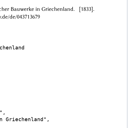
ischer Bauwerke in Griechenland. [1833].
w.de/de/043713679
henland

,

n Griechenland",
