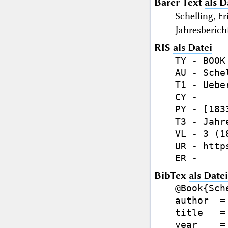
Barer Text
als D
Schelling, 
Jahresberich
RIS
als Datei
TY - BOOK

AU - Sche
T1 - Uebe
CY - 

PY - [1833
T3 - Jahr
VL - 3 (1
UR - http
BibTex
als Datei
@Book{Sch
author  =
title   =
year    =