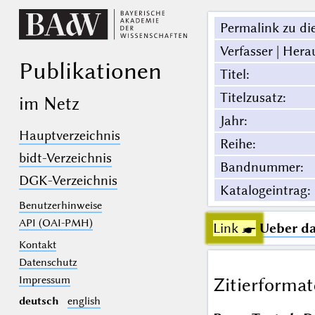
Permalink zu die
Verfasser | Hera
Publikationen
Titel
:
Titelzusatz
:
im Netz
Jahr
:
Hauptverzeichnis
Reihe
:
bidt-Verzeichnis
Bandnummer
:
DGK-Verzeichnis
Katalogeintrag
:
Benutzerhinweise
API (OAI-PMH)
Link ☛
Ueber da
Kontakt
Datenschutz
Impressum
Zitierformat
deutsch
english