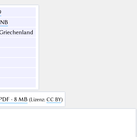
9
NB
 Griechenland
PDF · 8 MB
(
Lizenz
:
CC BY
)