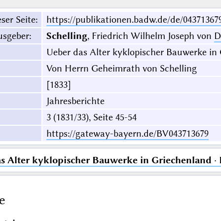
ser Seite
:
https://publikationen.badw.de/de/04371367
usgeber
:
Schelling
, Friedrich Wilhelm Joseph von
D
Ueber das Alter kyklopischer Bauwerke in
Von Herrn Geheimrath von Schelling
[1833]
Jahresberichte
3 (1831/33), Seite 45-54
https://gateway-bayern.de/BV043713679
s Alter kyklopischer Bauwerke in Griechenland
· 
e