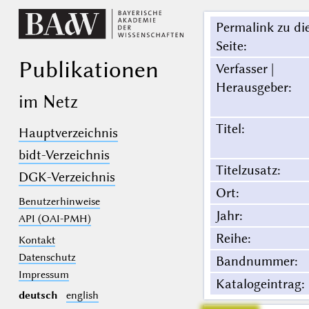
Permalink zu di
Seite
:
Publikationen
Verfasser |
Herausgeber
:
im Netz
Titel
:
Hauptverzeichnis
bidt-Verzeichnis
Titelzusatz
:
DGK-Verzeichnis
Ort
:
Benutzerhinweise
Jahr
:
API (OAI-PMH)
Reihe
:
Kontakt
Datenschutz
Bandnummer
:
Impressum
Katalogeintrag
:
deutsch
english