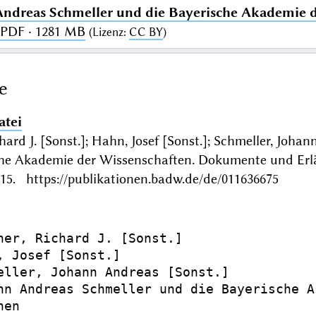
ndreas Schmeller und die Bayerische Akademie 
 PDF · 1281 MB
(
Lizenz
:
CC BY
)
e
atei
hard J. [Sonst.]; Hahn, Josef [Sonst.]; Schmeller, Jo
che Akademie der Wissenschaften. Dokumente und 
115. https://publikationen.badw.de/de/011636675
ner, Richard J. [Sonst.]

, Josef [Sonst.]

eller, Johann Andreas [Sonst.]

nn Andreas Schmeller und die Bayerische A
en
