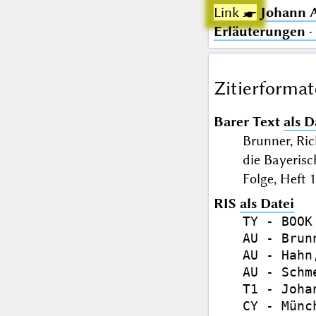
Link ☛
Johann A
Erläuterungen
·
Zitierformat
Barer Text
als D
Brunner, Ric
die Bayeris
Folge, Heft 
RIS
als Datei
TY - BOOK

AU - Brun
AU - Hahn
AU - Schm
T1 - Joha
CY - Münch