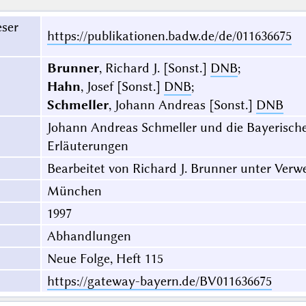
eser
https://publikationen.badw.de/de/011636675
Brunner
, Richard J. [Sonst.]
DNB
;
Hahn
, Josef [Sonst.]
DNB
;
Schmeller
, Johann Andreas [Sonst.]
DNB
Johann Andreas Schmeller und die Bayerisc
Erläuterungen
Bearbeitet von Richard J. Brunner unter Ver
München
1997
Abhandlungen
Neue Folge, Heft 115
https://gateway-bayern.de/BV011636675