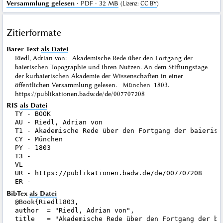
Versammlung gelesen
· PDF · 32 MB
(
Lizenz
:
CC BY
)
Zitierformate
Barer Text
als Datei
Riedl, Adrian von: Akademische Rede über den Fortgang der
baierischen Topographie und ihren Nutzen. An dem Stiftungstage
der kurbaierischen Akademie der Wissenschaften in einer
öffentlichen Versammlung gelesen. München 1803.
https://publikationen.badw.de/de/007707208
RIS
als Datei
TY - BOOK

AU - Riedl, Adrian von

T1 - Akademische Rede über den Fortgang der baierisc
CY - München

PY - 1803

T3 - 

VL - 

UR - https://publikationen.badw.de/de/007707208

BibTex
als Datei
@Book{Riedl1803,

author  = "Riedl, Adrian von",

title   = "Akademische Rede über den Fortgang der ba