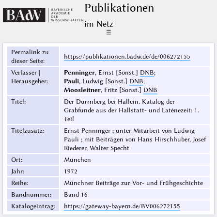
Publikationen
im Netz
☰
Permalink zu
https://publikationen.badw.de/de/006272155
dieser Seite
:
Verfasser |
Penninger
, Ernst [Sonst.]
DNB
;
Herausgeber
:
Pauli
, Ludwig [Sonst.]
DNB
;
Moosleitner
, Fritz [Sonst.]
DNB
Titel
:
Der Dürrnberg bei Hallein. Katalog der
Grabfunde aus der Hallstatt- und Latènezeit: 1.
Teil
Titelzusatz
:
Ernst Penninger ; unter Mitarbeit von Ludwig
Pauli ; mit Beiträgen von Hans Hirschhuber, Josef
Riederer, Walter Specht
Ort
:
München
Jahr
:
1972
Reihe
:
Münchner Beiträge zur Vor- und Frühgeschichte
Bandnummer
:
Band 16
Katalogeintrag
:
https://gateway-bayern.de/BV006272155