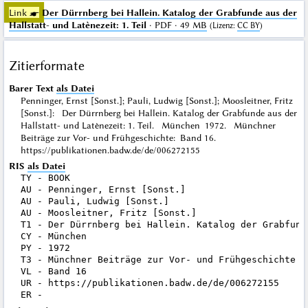
Link ☛
Der Dürrnberg bei Hallein. Katalog der Grabfunde aus der
Hallstatt- und Latènezeit: 1. Teil
· PDF · 49 MB
(
Lizenz
:
CC BY
)
Zitierformate
Barer Text
als Datei
Penninger, Ernst [Sonst.]; Pauli, Ludwig [Sonst.]; Moosleitner, Fritz
[Sonst.]: Der Dürrnberg bei Hallein. Katalog der Grabfunde aus der
Hallstatt- und Latènezeit: 1. Teil. München 1972. Münchner
Beiträge zur Vor- und Frühgeschichte: Band 16.
https://publikationen.badw.de/de/006272155
RIS
als Datei
TY - BOOK

AU - Penninger, Ernst [Sonst.]

AU - Pauli, Ludwig [Sonst.]

AU - Moosleitner, Fritz [Sonst.]

T1 - Der Dürrnberg bei Hallein. Katalog der Grabfund
CY - München

PY - 1972

T3 - Münchner Beiträge zur Vor- und Frühgeschichte

VL - Band 16

UR - https://publikationen.badw.de/de/006272155
