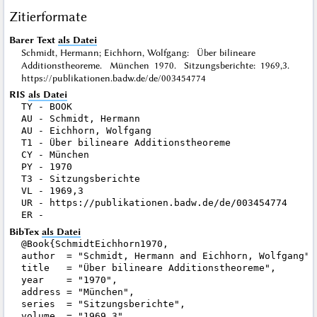
Zitierformate
Barer Text
als Datei
Schmidt, Hermann; Eichhorn, Wolfgang: Über bilineare
Additionstheoreme. München 1970. Sitzungsberichte: 1969,3.
https://publikationen.badw.de/de/003454774
RIS
als Datei
TY - BOOK

AU - Schmidt, Hermann

AU - Eichhorn, Wolfgang

T1 - Über bilineare Additionstheoreme

CY - München

PY - 1970

T3 - Sitzungsberichte

VL - 1969,3

UR - https://publikationen.badw.de/de/003454774

BibTex
als Datei
@Book{SchmidtEichhorn1970,

author  = "Schmidt, Hermann and Eichhorn, Wolfgang",

title   = "Über bilineare Additionstheoreme",

year    = "1970",

address = "München",

series  = "Sitzungsberichte",

volume  = "1969,3",
