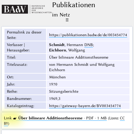
Publikationen
im Netz
☰
Permalink zu dieser
https://publikationen.badw.de/de/003454774
Seite
:
Verfasser |
Schmidt
, Hermann
DNB
;
Herausgeber
:
Eichhorn
, Wolfgang
Titel
:
Über bilineare Additionstheoreme
Titelzusatz
:
von Hermann Schmidt und Wolfgang
Eichhorn
Ort
:
München
Jahr
:
1970
Reihe
:
Sitzungsberichte
Bandnummer
:
1969,3
Katalogeintrag
:
https://gateway-bayern.de/BV003454774
Link ☛
Über bilineare Additionstheoreme
· PDF · 1 MB
(
Lizenz
:
CC
BY
)