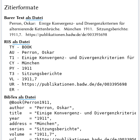
Zitierformate
Barer Text
als Datei
Perron, Oskar: Einige Konvergenz- und Divergenzkriterien für
alternierende Kettenbrüche. München 1911. Sitzungsberichte:
1911,7. https://publikationen.badw.de/de/003395698
RIS
als Datei
TY - BOOK

AU - Perron, Oskar

T1 - Einige Konvergenz- und Divergenzkriterien für a
CY - München

PY - 1911

T3 - Sitzungsberichte

VL - 1911,7

UR - https://publikationen.badw.de/de/003395698

BibTex
als Datei
@Book{Perron1911,

author  = "Perron, Oskar",

title   = "Einige Konvergenz- und Divergenzkriterien
year    = "1911",

address = "München",

series  = "Sitzungsberichte",

volume  = "1911,7",

url     = "https://publikationen.badw.de/de/003395698