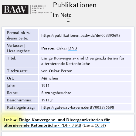
Publikationen
im Netz
☰
Permalink zu
https://publikationen.badw.de/de/003395698
dieser Seite
:
Verfasser |
Perron
, Oskar
DNB
Herausgeber
:
Titel
:
Einige Konvergenz- und Divergenzkriterien für
alternierende Kettenbrüche
Titelzusatz
:
von Oskar Perron
Ort
:
München
Jahr
:
1911
Reihe
:
Sitzungsberichte
Bandnummer
:
1911,7
Katalogeintrag
:
https://gateway-bayern.de/BV003395698
Link ☛
Einige Konvergenz- und Divergenzkriterien für
alternierende Kettenbrüche
· PDF · 3 MB
(
Lizenz
:
CC BY
)