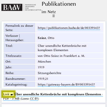
Publikationen
im Netz
☰
Permalink zu dieser
https://publikationen.badw.de/de/003395437
Seite
:
Verfasser |
Szász
, Otto
Herausgeber
:
Titel
:
Über unendliche Kettenbrüche mit
komplexen Elementen
Titelzusatz
:
von Otto Szász in Frankfurt a. M.
Ort
:
München
Jahr
:
1919
Reihe
:
Sitzungsberichte
Bandnummer
:
1919,21
Katalogeintrag
:
https://gateway-bayern.de/BV003395437
Link ☛
Über unendliche Kettenbrüche mit komplexen Elementen
·
PDF · 3 MB
(
Lizenz
:
CC BY
)