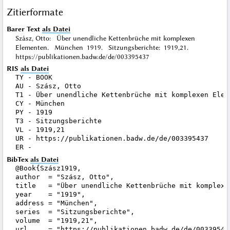
Zitierformate
Barer Text
als Datei
Szász, Otto: Über unendliche Kettenbrüche mit komplexen
Elementen. München 1919. Sitzungsberichte: 1919,21.
https://publikationen.badw.de/de/003395437
RIS
als Datei
TY - BOOK

AU - Szász, Otto

T1 - Über unendliche Kettenbrüche mit komplexen Eleme
CY - München

PY - 1919

T3 - Sitzungsberichte

VL - 1919,21

UR - https://publikationen.badw.de/de/003395437

BibTex
als Datei
@Book{Szász1919,

author  = "Szász, Otto",

title   = "Über unendliche Kettenbrüche mit komplexen
year    = "1919",

address = "München",

series  = "Sitzungsberichte",

volume  = "1919,21",

url     = "https://publikationen.badw.de/de/003395437