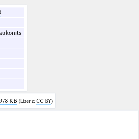
0
aukonits
 978 KB
(
Lizenz
:
CC BY
)