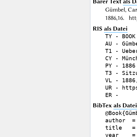
Barer Text
als D
Gümbel, Car
1886,16. htt
RIS
als Datei
TY - BOOK

AU - Gümb
T1 - Uebe
CY - Münch
PY - 1886

T3 - Sitz
VL - 1886,
UR - http
BibTex
als Datei
@Book{Gümb
author  =
title   =
year    = 