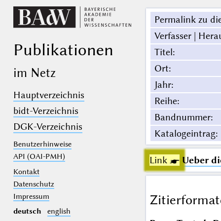
Permalink zu die
Verfasser | Hera
Publikationen
Titel
:
Ort
:
im Netz
Jahr
:
Hauptverzeichnis
Reihe
:
bidt-Verzeichnis
Bandnummer
:
DGK-Verzeichnis
Katalogeintrag
:
Benutzerhinweise
API (OAI-PMH)
Link ☛
Ueber di
Kontakt
Datenschutz
Impressum
Zitierformat
deutsch
english