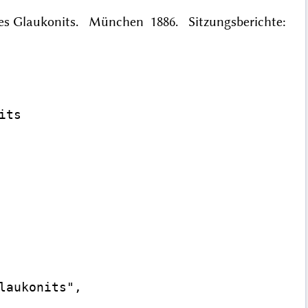
des Glaukonits. München 1886. Sitzungsberichte:
ts

aukonits",
