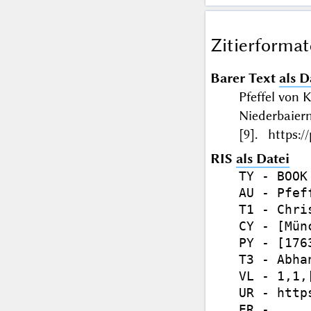
Zitierformat
Barer Text
als D
Pfeffel von 
Niederbaier
[9]. https:/
RIS
als Datei
TY - BOOK

AU - Pfef
T1 - Chri
CY - [Münc
PY - [1763
T3 - Abhan
VL - 1,1,[
UR - http