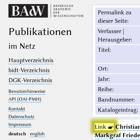
Permalink zu
dieser Seite
:
Publikationen
Verfasser |
Herausgeber
:
im Netz
Titel
:
Hauptverzeichnis
Ort
:
bidt-Verzeichnis
Jahr
:
DGK-Verzeichnis
Reihe
:
Benutzerhinweise
Bandnummer
:
API (OAI-PMH)
Kontakt
Katalogeintrag
:
Datenschutz
Impressum
Link ☛
Christia
deutsch
english
Markgraf Friede