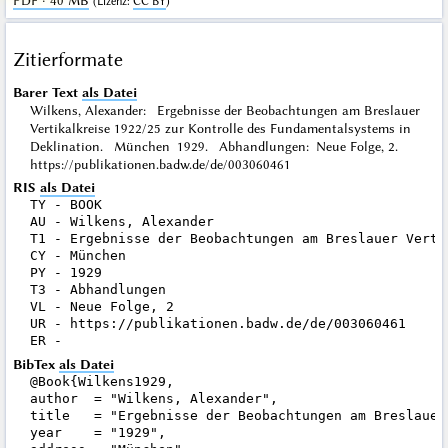
PDF · 40 MB
(
Lizenz
:
CC BY
)
Zitierformate
Barer Text
als Datei
Wilkens, Alexander: Ergebnisse der Beobachtungen am Breslauer
Vertikalkreise 1922/25 zur Kontrolle des Fundamentalsystems in
Deklination. München 1929. Abhandlungen: Neue Folge, 2.
https://publikationen.badw.de/de/003060461
RIS
als Datei
TY - BOOK

AU - Wilkens, Alexander

T1 - Ergebnisse der Beobachtungen am Breslauer Verti
CY - München

PY - 1929

T3 - Abhandlungen

VL - Neue Folge, 2

UR - https://publikationen.badw.de/de/003060461

BibTex
als Datei
@Book{Wilkens1929,

author  = "Wilkens, Alexander",

title   = "Ergebnisse der Beobachtungen am Breslauer
year    = "1929",
