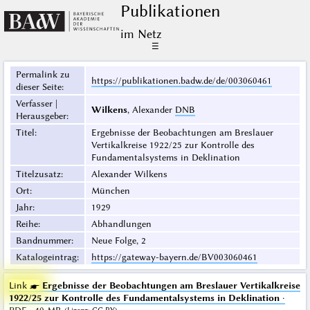
Publikationen
im Netz
☰
Permalink zu
https://publikationen.badw.de/de/003060461
dieser Seite
:
Verfasser |
Wilkens
, Alexander
DNB
Herausgeber
:
Titel
:
Ergebnisse der Beobachtungen am Breslauer
Vertikalkreise 1922/25 zur Kontrolle des
Fundamentalsystems in Deklination
Titelzusatz
:
Alexander Wilkens
Ort
:
München
Jahr
:
1929
Reihe
:
Abhandlungen
Bandnummer
:
Neue Folge, 2
Katalogeintrag
:
https://gateway-bayern.de/BV003060461
Link ☛
Ergebnisse der Beobachtungen am Breslauer Vertikalkreise
1922/25 zur Kontrolle des Fundamentalsystems in Deklination
·