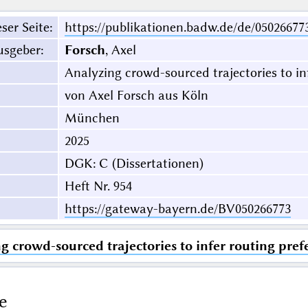
ser Seite
:
https://publikationen.badw.de/de/05026677
usgeber
:
Forsch
, Axel
Analyzing crowd-sourced trajectories to inf
von Axel Forsch aus Köln
München
2025
DGK: C (Dissertationen)
Heft Nr. 954
https://gateway-bayern.de/BV050266773
g crowd-sourced trajectories to infer routing prefe
e