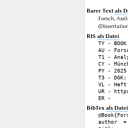
Barer Text
als D
Forsch, Axel
(Dissertatio
RIS
als Datei
TY - BOOK

AU - Forsc
T1 - Anal
CY - Münch
PY - 2025

T3 - DGK:
VL - Heft 
UR - http
BibTex
als Datei
@Book{Fors
author  =