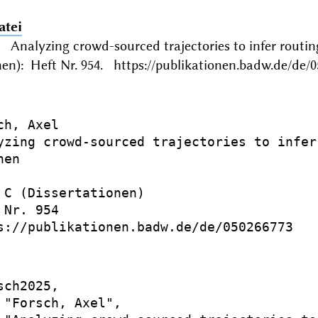
atei
: Analyzing crowd-sourced trajectories to infer rout
nen): Heft Nr. 954. https://publikationen.badw.de/de/
h, Axel

yzing crowd-sourced trajectories to infer
en

 C (Dissertationen)

Nr. 954

s://publikationen.badw.de/de/050266773

ch2025,

 "Forsch, Axel",
