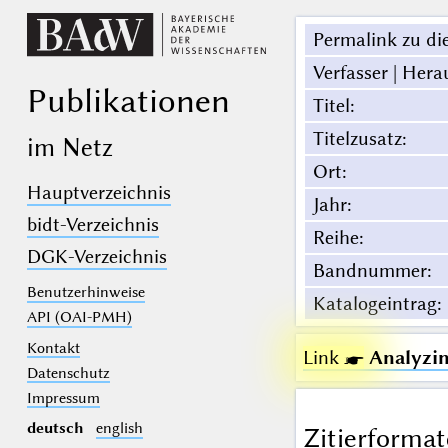
Permalink zu die
Verfasser | Hera
Publikationen
Titel
:
Titelzusatz
:
im Netz
Ort
:
Hauptverzeichnis
Jahr
:
bidt-Verzeichnis
Reihe
:
DGK-Verzeichnis
Bandnummer
:
Benutzerhinweise
Katalogeintrag
:
API (OAI-PMH)
Kontakt
Link ☛
Analyzin
Datenschutz
Impressum
deutsch
english
Zitierformat