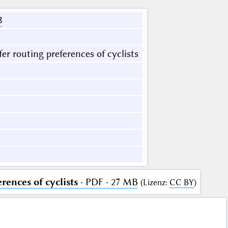
3
er routing preferences of cyclists
rences of cyclists
· PDF · 27 MB
(
Lizenz
:
CC BY
)