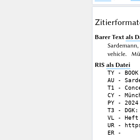
Zitierformat
Barer Text
als D
Sardemann, 
vehicle. Mü
RIS
als Datei
TY - BOOK

AU - Sard
T1 - Conc
CY - Münch
PY - 2024

T3 - DGK:
VL - Heft 
UR - http