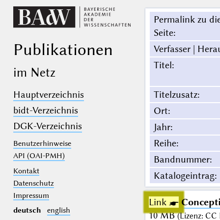
Permalink zu di
Seite
:
Publikationen
Verfasser | Hera
Titel
:
im Netz
Hauptverzeichnis
Titelzusatz
:
bidt-Verzeichnis
Ort
:
DGK-Verzeichnis
Jahr
:
Reihe
:
Benutzerhinweise
API (OAI-PMH)
Bandnummer
:
Kontakt
Katalogeintrag
:
Datenschutz
Impressum
Link ☛
Concepti
deutsch
english
10 MB
(
Lizenz
:
CC 