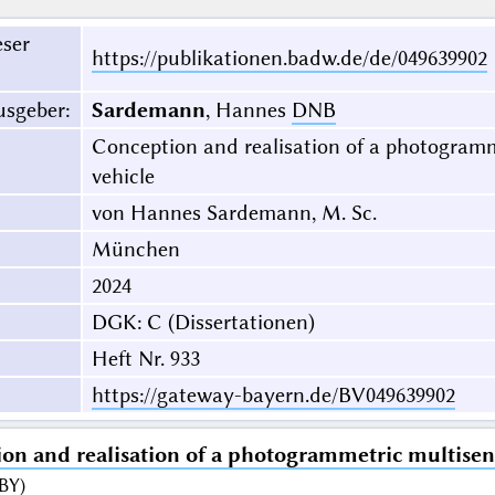
eser
https://publikationen.badw.de/de/049639902
usgeber
:
Sardemann
, Hannes
DNB
Conception and realisation of a photogram
vehicle
von Hannes Sardemann, M. Sc.
München
2024
DGK: C (Dissertationen)
Heft Nr. 933
https://gateway-bayern.de/BV049639902
on and realisation of a photogrammetric multisen
BY
)