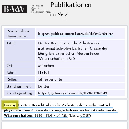
Publikationen
im Netz
☰
Permalink zu
https://publikationen.badw.de/de/043704142
dieser Seite
:
Titel
:
Dritter Bericht über die Arbeiten der
mathematisch-physicalischen Classe der
königlich-bayerischen Akademie der
Wissenschaften, 1810
Ort
:
München
Jahr
:
[1810]
Reihe
:
Jahresberichte
Bandnummer
:
Dritter
Katalogeintrag
:
https://gateway-bayern.de/BV043704142
Link ☛
Dritter Bericht über die Arbeiten der mathematisch-
physicalischen Classe der königlich-bayerischen Akademie der
Wissenschaften, 1810
· PDF · 34 MB
(
Lizenz
:
CC BY
)