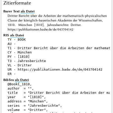
Zitierformate
Barer Text
als Datei
Dritter Bericht über die Arbeiten der mathematisch-physicalischen
Classe der königlich-bayerischen Akademie der Wissenschaften,
1810. München [1810]. Jahresberichte: Dritter.
https://publikationen.badw.de/de/043704142
RIS
als Datei
TY - BOOK

AU - 

T1 - Dritter Bericht über die Arbeiten der mathemati
CY - München

PY - [1810]

T3 - Jahresberichte

VL - Dritter

UR - https://publikationen.badw.de/de/043704142

BibTex
als Datei
@Book{_1810,

author  = "",

title   = "Dritter Bericht über die Arbeiten der mat
year    = "[1810]",

address = "München",

series  = "Jahresberichte",

volume  = "Dritter",
