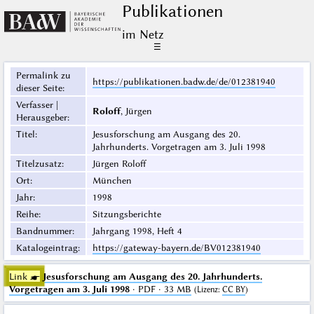
Publikationen
im Netz
☰
Permalink zu
https://publikationen.badw.de/de/012381940
dieser Seite
:
Verfasser |
Roloff
, Jürgen
Herausgeber
:
Titel
:
Jesusforschung am Ausgang des 20.
Jahrhunderts. Vorgetragen am 3. Juli 1998
Titelzusatz
:
Jürgen Roloff
Ort
:
München
Jahr
:
1998
Reihe
:
Sitzungsberichte
Bandnummer
:
Jahrgang 1998, Heft 4
Katalogeintrag
:
https://gateway-bayern.de/BV012381940
Link ☛
Jesusforschung am Ausgang des 20. Jahrhunderts.
Vorgetragen am 3. Juli 1998
· PDF · 33 MB
(
Lizenz
:
CC BY
)