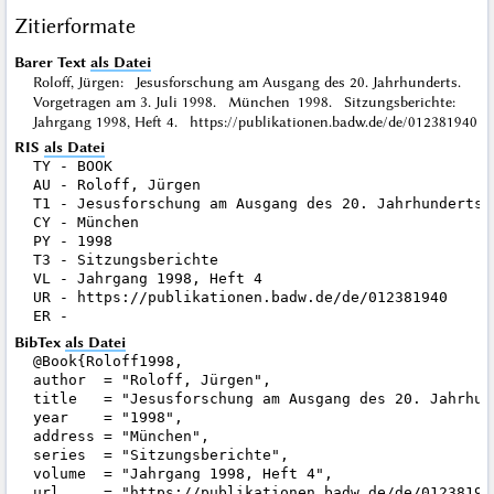
Zitierformate
Barer Text
als Datei
Roloff, Jürgen: Jesusforschung am Ausgang des 20. Jahrhunderts.
Vorgetragen am 3. Juli 1998. München 1998. Sitzungsberichte:
Jahrgang 1998, Heft 4. https://publikationen.badw.de/de/012381940
RIS
als Datei
TY - BOOK

AU - Roloff, Jürgen

T1 - Jesusforschung am Ausgang des 20. Jahrhunderts.
CY - München

PY - 1998

T3 - Sitzungsberichte

VL - Jahrgang 1998, Heft 4

UR - https://publikationen.badw.de/de/012381940

BibTex
als Datei
@Book{Roloff1998,

author  = "Roloff, Jürgen",

title   = "Jesusforschung am Ausgang des 20. Jahrhun
year    = "1998",

address = "München",

series  = "Sitzungsberichte",

volume  = "Jahrgang 1998, Heft 4",

url     = "https://publikationen.badw.de/de/012381940