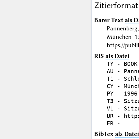
Zitierformat
Barer Text
als D
Pannenberg,
München 199
https://publ
RIS
als Datei
TY - BOOK

AU - Pann
T1 - Schl
CY - Münch
PY - 1996

T3 - Sitz
VL - Sitz
UR - http
BibTex
als Datei