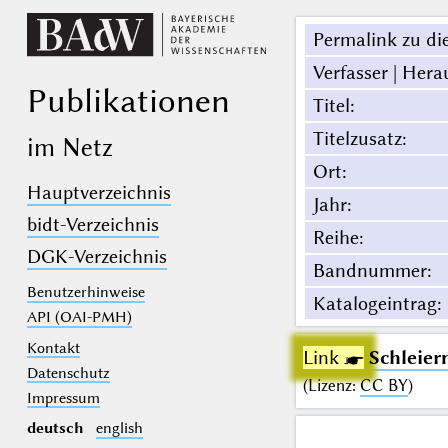
Permalink zu die
Verfasser | Hera
Publikationen
Titel
:
Titelzusatz
:
im Netz
Ort
:
Hauptverzeichnis
Jahr
:
bidt-Verzeichnis
Reihe
:
DGK-Verzeichnis
Bandnummer
:
Benutzerhinweise
Katalogeintrag
:
API (OAI-PMH)
Kontakt
Link ☛
Schleier
Datenschutz
(
Lizenz
:
CC BY
)
Impressum
deutsch
english