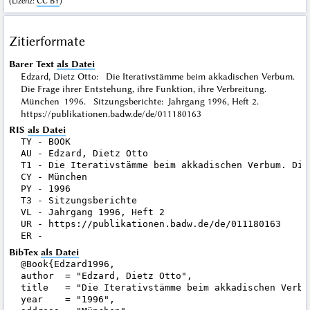
(
Lizenz
:
CC BY
)
Zitierformate
Barer Text
als Datei
Edzard, Dietz Otto: Die Iterativstämme beim akkadischen Verbum.
Die Frage ihrer Entstehung, ihre Funktion, ihre Verbreitung.
München 1996. Sitzungsberichte: Jahrgang 1996, Heft 2.
https://publikationen.badw.de/de/011180163
RIS
als Datei
TY - BOOK

AU - Edzard, Dietz Otto

T1 - Die Iterativstämme beim akkadischen Verbum. Die
CY - München

PY - 1996

T3 - Sitzungsberichte

VL - Jahrgang 1996, Heft 2

UR - https://publikationen.badw.de/de/011180163

BibTex
als Datei
@Book{Edzard1996,

author  = "Edzard, Dietz Otto",

title   = "Die Iterativstämme beim akkadischen Verbu
year    = "1996",
