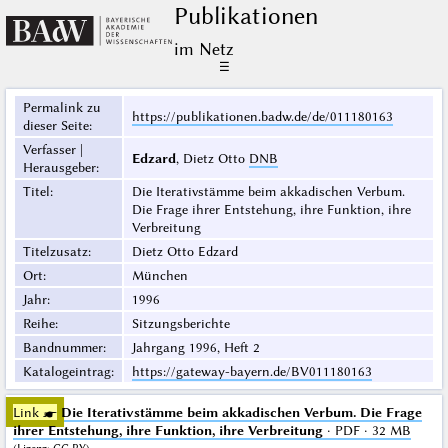
Publikationen
im Netz
☰
Permalink zu
https://publikationen.badw.de/de/011180163
dieser Seite
:
Verfasser |
Edzard
, Dietz Otto
DNB
Herausgeber
:
Titel
:
Die Iterativstämme beim akkadischen Verbum.
Die Frage ihrer Entstehung, ihre Funktion, ihre
Verbreitung
Titelzusatz
:
Dietz Otto Edzard
Ort
:
München
Jahr
:
1996
Reihe
:
Sitzungsberichte
Bandnummer
:
Jahrgang 1996, Heft 2
Katalogeintrag
:
https://gateway-bayern.de/BV011180163
Link ☛
Die Iterativstämme beim akkadischen Verbum. Die Frage
ihrer Entstehung, ihre Funktion, ihre Verbreitung
· PDF · 32 MB