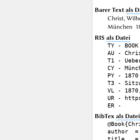
Barer Text
als D
Christ, Wil
München 187
RIS
als Datei
TY - BOOK

AU - Chri
T1 - Uebe
CY - Münch
PY - 1870

T3 - Sitz
VL - 1870,
UR - http
BibTex
als Datei
@Book{Chri
author  =
title   =