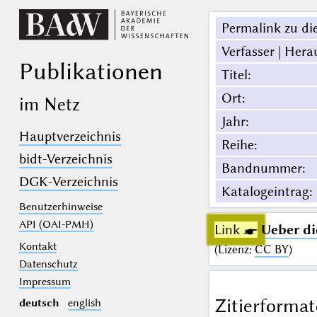
Permalink zu die
Verfasser | Hera
Publikationen
Titel
:
Ort
:
im Netz
Jahr
:
Hauptverzeichnis
Reihe
:
bidt-Verzeichnis
Bandnummer
:
DGK-Verzeichnis
Katalogeintrag
:
Benutzerhinweise
API (OAI-PMH)
Link ☛
Ueber di
Kontakt
(
Lizenz
:
CC BY
)
Datenschutz
Impressum
Zitierformat
deutsch
english