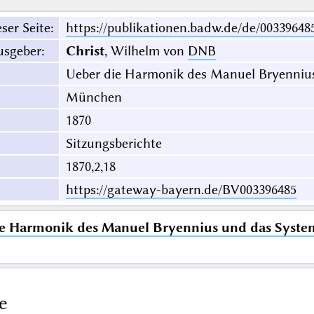
ser Seite
:
https://publikationen.badw.de/de/00339648
usgeber
:
Christ
, Wilhelm von
DNB
Ueber die Harmonik des Manuel Bryennius
München
1870
Sitzungsberichte
1870,2,18
https://gateway-bayern.de/BV003396485
e Harmonik des Manuel Bryennius und das Syste
e