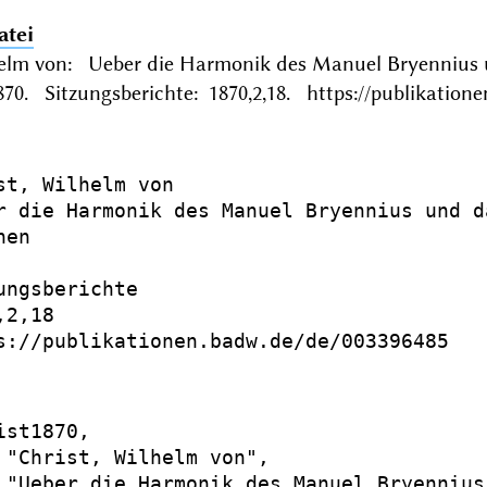
atei
helm von: Ueber die Harmonik des Manuel Bryennius
0. Sitzungsberichte: 1870,2,18. https://publikatione
st, Wilhelm von

r die Harmonik des Manuel Bryennius und d
en

ungsberichte

2,18

s://publikationen.badw.de/de/003396485

st1870,

 "Christ, Wilhelm von",

 "Ueber die Harmonik des Manuel Bryennius