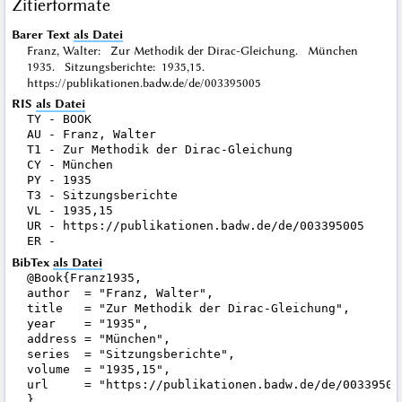
Zitierformate
Barer Text
als Datei
Franz, Walter: Zur Methodik der Dirac-Gleichung. München
1935. Sitzungsberichte: 1935,15.
https://publikationen.badw.de/de/003395005
RIS
als Datei
TY - BOOK

AU - Franz, Walter

T1 - Zur Methodik der Dirac-Gleichung

CY - München

PY - 1935

T3 - Sitzungsberichte

VL - 1935,15

UR - https://publikationen.badw.de/de/003395005

BibTex
als Datei
@Book{Franz1935,

author  = "Franz, Walter",

title   = "Zur Methodik der Dirac-Gleichung",

year    = "1935",

address = "München",

series  = "Sitzungsberichte",

volume  = "1935,15",

url     = "https://publikationen.badw.de/de/003395005