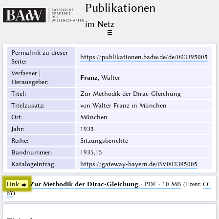
Publikationen
im Netz
☰
Permalink zu dieser
https://publikationen.badw.de/de/003395005
Seite
:
Verfasser |
Franz
, Walter
Herausgeber
:
Titel
:
Zur Methodik der Dirac-Gleichung
Titelzusatz
:
von Walter Franz in München
Ort
:
München
Jahr
:
1935
Reihe
:
Sitzungsberichte
Bandnummer
:
1935,15
Katalogeintrag
:
https://gateway-bayern.de/BV003395005
Link ☛
Zur Methodik der Dirac-Gleichung
· PDF · 10 MB
(
Lizenz
:
CC
BY
)