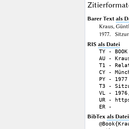
Zitierformat
Barer Text
als D
Kraus, Günt
1977. Sitzun
RIS
als Datei
TY - BOOK

AU - Krau
T1 - Rela
CY - Münch
PY - 1977

T3 - Sitz
VL - 1976,
UR - http
BibTex
als Datei
@Book{Krau