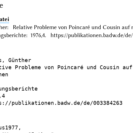
e
atei
her: Relative Probleme von Poincaré und Cousin a
gsberichte: 1976,4. https://publikationen.badw.de/de
s, Günther

tive Probleme von Poincaré und Cousin auf
en

ungsberichte

4

s://publikationen.badw.de/de/003384263

s1977,
