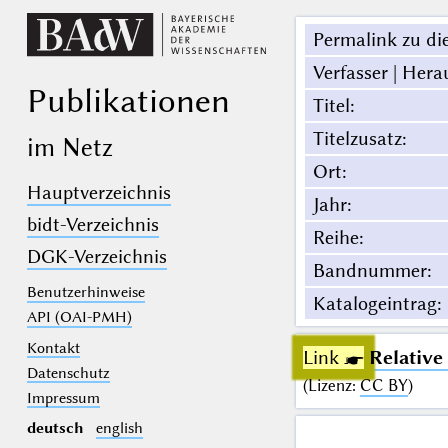
Permalink zu die
Verfasser | Hera
Publikationen
Titel
:
Titelzusatz
:
im Netz
Ort
:
Hauptverzeichnis
Jahr
:
bidt-Verzeichnis
Reihe
:
DGK-Verzeichnis
Bandnummer
:
Benutzerhinweise
Katalogeintrag
:
API (OAI-PMH)
Kontakt
Link ☛
Relative
Datenschutz
(
Lizenz
:
CC BY
)
Impressum
deutsch
english