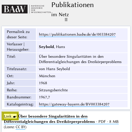
Publikationen
im Netz
☰
Permalink zu
https://publikationen.badw.de/de/003384207
dieser Seite
:
Verfasser |
Seybold
, Hans
Herausgeber
:
Titel
:
Über besondere Singularitäten in den
Differentialgleichungen des Dreikörperproblems
Titelzusatz
:
von Hans Seybold
Ort
:
München
Jahr
:
1968
Reihe
:
Sitzungsberichte
Bandnummer
:
1967,7
Katalogeintrag
:
https://gateway-bayern.de/BV003384207
Link ☛
Über besondere Singularitäten in den
Differentialgleichungen des Dreikörperproblems
· PDF · 8 MB
(
Lizenz
:
CC BY
)