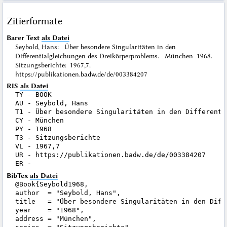
Zitierformate
Barer Text
als Datei
Seybold, Hans: Über besondere Singularitäten in den
Differentialgleichungen des Dreikörperproblems. München 1968.
Sitzungsberichte: 1967,7.
https://publikationen.badw.de/de/003384207
RIS
als Datei
TY - BOOK

AU - Seybold, Hans

T1 - Über besondere Singularitäten in den Differenti
CY - München

PY - 1968

T3 - Sitzungsberichte

VL - 1967,7

UR - https://publikationen.badw.de/de/003384207

BibTex
als Datei
@Book{Seybold1968,

author  = "Seybold, Hans",

title   = "Über besondere Singularitäten in den Diff
year    = "1968",

address = "München",
