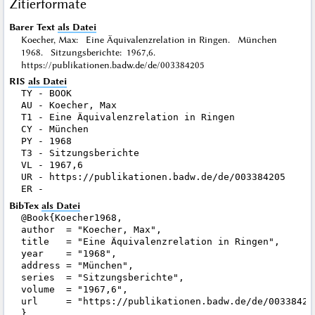
Zitierformate
Barer Text
als Datei
Koecher, Max: Eine Äquivalenzrelation in Ringen. München
1968. Sitzungsberichte: 1967,6.
https://publikationen.badw.de/de/003384205
RIS
als Datei
TY - BOOK

AU - Koecher, Max

T1 - Eine Äquivalenzrelation in Ringen

CY - München

PY - 1968

T3 - Sitzungsberichte

VL - 1967,6

UR - https://publikationen.badw.de/de/003384205

BibTex
als Datei
@Book{Koecher1968,

author  = "Koecher, Max",

title   = "Eine Äquivalenzrelation in Ringen",

year    = "1968",

address = "München",

series  = "Sitzungsberichte",

volume  = "1967,6",

url     = "https://publikationen.badw.de/de/003384205