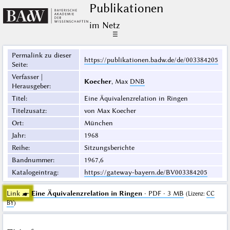
Publikationen
im Netz
☰
Permalink zu dieser
https://publikationen.badw.de/de/003384205
Seite
:
Verfasser |
Koecher
, Max
DNB
Herausgeber
:
Titel
:
Eine Äquivalenzrelation in Ringen
Titelzusatz
:
von Max Koecher
Ort
:
München
Jahr
:
1968
Reihe
:
Sitzungsberichte
Bandnummer
:
1967,6
Katalogeintrag
:
https://gateway-bayern.de/BV003384205
Link ☛
Eine Äquivalenzrelation in Ringen
· PDF · 3 MB
(
Lizenz
:
CC
BY
)