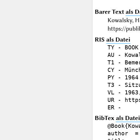
Barer Text
als D
Kowalsky, H
https://publ
RIS
als Datei
TY - BOOK

AU - Kowa
T1 - Beme
CY - Münch
PY - 1964

T3 - Sitz
VL - 1963,
UR - http
BibTex
als Datei
@Book{Kow
author  =