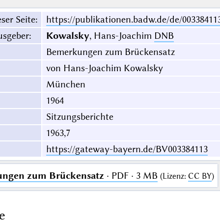
ser Seite
:
https://publikationen.badw.de/de/00338411
usgeber
:
Kowalsky
, Hans-Joachim
DNB
Bemerkungen zum Brückensatz
von Hans-Joachim Kowalsky
München
1964
Sitzungsberichte
1963,7
https://gateway-bayern.de/BV003384113
ngen zum Brückensatz
· PDF · 3 MB
(
Lizenz
:
CC BY
)
e