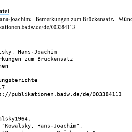
atei
ans-Joachim: Bemerkungen zum Brückensatz. Münch
ikationen.badw.de/de/003384113
lsky, Hans-Joachim

rkungen zum Brückensatz

en

ungsberichte

7

s://publikationen.badw.de/de/003384113

alsky1964,

 "Kowalsky, Hans-Joachim",
