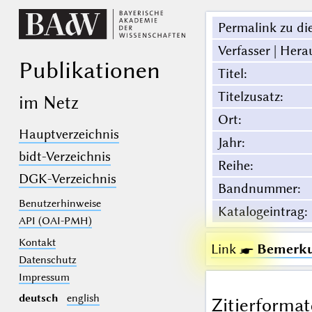
Permalink zu die
Verfasser | Hera
Publikationen
Titel
:
Titelzusatz
:
im Netz
Ort
:
Hauptverzeichnis
Jahr
:
bidt-Verzeichnis
Reihe
:
DGK-Verzeichnis
Bandnummer
:
Benutzerhinweise
Katalogeintrag
:
API (OAI-PMH)
Kontakt
Link ☛
Bemerku
Datenschutz
Impressum
deutsch
english
Zitierformat