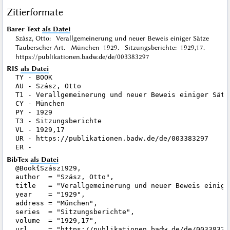
Zitierformate
Barer Text
als Datei
Szász, Otto: Verallgemeinerung und neuer Beweis einiger Sätze
Tauberscher Art. München 1929. Sitzungsberichte: 1929,17.
https://publikationen.badw.de/de/003383297
RIS
als Datei
TY - BOOK

AU - Szász, Otto

T1 - Verallgemeinerung und neuer Beweis einiger Sätze
CY - München

PY - 1929

T3 - Sitzungsberichte

VL - 1929,17

UR - https://publikationen.badw.de/de/003383297

BibTex
als Datei
@Book{Szász1929,

author  = "Szász, Otto",

title   = "Verallgemeinerung und neuer Beweis einige
year    = "1929",

address = "München",

series  = "Sitzungsberichte",

volume  = "1929,17",

url     = "https://publikationen.badw.de/de/003383297