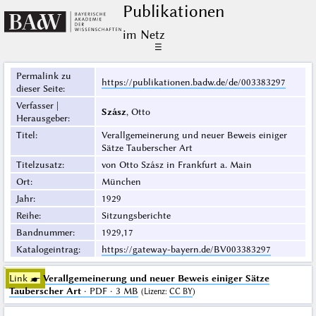
Publikationen
im Netz
☰
Permalink zu
https://publikationen.badw.de/de/003383297
dieser Seite
:
Verfasser |
Szász
, Otto
Herausgeber
:
Titel
:
Verallgemeinerung und neuer Beweis einiger
Sätze Tauberscher Art
Titelzusatz
:
von Otto Szász in Frankfurt a. Main
Ort
:
München
Jahr
:
1929
Reihe
:
Sitzungsberichte
Bandnummer
:
1929,17
Katalogeintrag
:
https://gateway-bayern.de/BV003383297
Link ☛
Verallgemeinerung und neuer Beweis einiger Sätze
Tauberscher Art
· PDF · 3 MB
(
Lizenz
:
CC BY
)