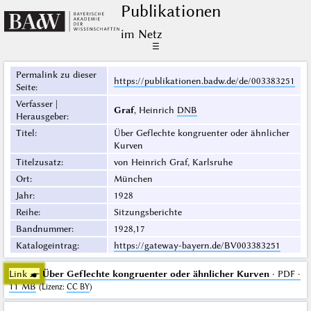
Publikationen
im Netz
☰
Permalink zu dieser
https://publikationen.badw.de/de/003383251
Seite
:
Verfasser |
Graf
, Heinrich
DNB
Herausgeber
:
Titel
:
Über Geflechte kongruenter oder ähnlicher
Kurven
Titelzusatz
:
von Heinrich Graf, Karlsruhe
Ort
:
München
Jahr
:
1928
Reihe
:
Sitzungsberichte
Bandnummer
:
1928,17
Katalogeintrag
:
https://gateway-bayern.de/BV003383251
Link ☛
Über Geflechte kongruenter oder ähnlicher Kurven
· PDF ·
11 MB
(
Lizenz
:
CC BY
)