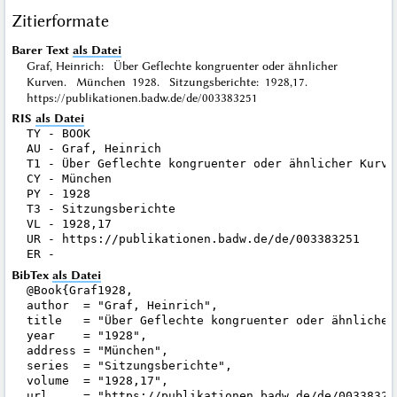
Zitierformate
Barer Text
als Datei
Graf, Heinrich: Über Geflechte kongruenter oder ähnlicher
Kurven. München 1928. Sitzungsberichte: 1928,17.
https://publikationen.badw.de/de/003383251
RIS
als Datei
TY - BOOK

AU - Graf, Heinrich

T1 - Über Geflechte kongruenter oder ähnlicher Kurven
CY - München

PY - 1928

T3 - Sitzungsberichte

VL - 1928,17

UR - https://publikationen.badw.de/de/003383251

BibTex
als Datei
@Book{Graf1928,

author  = "Graf, Heinrich",

title   = "Über Geflechte kongruenter oder ähnlicher 
year    = "1928",

address = "München",

series  = "Sitzungsberichte",

volume  = "1928,17",

url     = "https://publikationen.badw.de/de/003383251