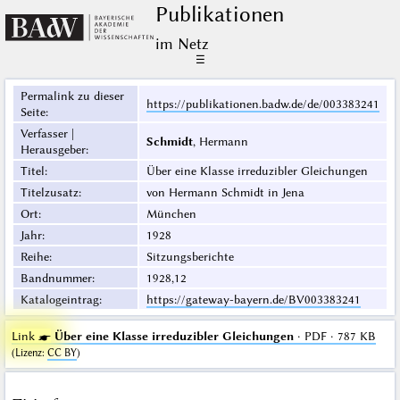
Publikationen
im Netz
☰
Permalink zu dieser
https://publikationen.badw.de/de/003383241
Seite
:
Verfasser |
Schmidt
, Hermann
Herausgeber
:
Titel
:
Über eine Klasse irreduzibler Gleichungen
Titelzusatz
:
von Hermann Schmidt in Jena
Ort
:
München
Jahr
:
1928
Reihe
:
Sitzungsberichte
Bandnummer
:
1928,12
Katalogeintrag
:
https://gateway-bayern.de/BV003383241
Link ☛
Über eine Klasse irreduzibler Gleichungen
· PDF · 787 KB
(
Lizenz
:
CC BY
)