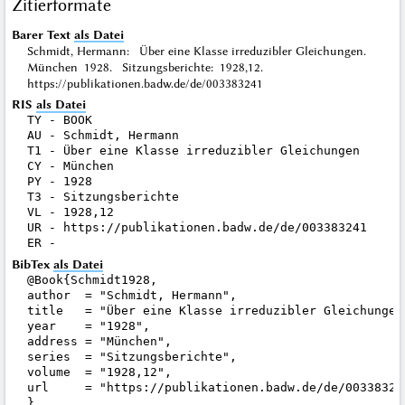
Zitierformate
Barer Text
als Datei
Schmidt, Hermann: Über eine Klasse irreduzibler Gleichungen.
München 1928. Sitzungsberichte: 1928,12.
https://publikationen.badw.de/de/003383241
RIS
als Datei
TY - BOOK

AU - Schmidt, Hermann

T1 - Über eine Klasse irreduzibler Gleichungen

CY - München

PY - 1928

T3 - Sitzungsberichte

VL - 1928,12

UR - https://publikationen.badw.de/de/003383241

BibTex
als Datei
@Book{Schmidt1928,

author  = "Schmidt, Hermann",

title   = "Über eine Klasse irreduzibler Gleichungen"
year    = "1928",

address = "München",

series  = "Sitzungsberichte",

volume  = "1928,12",

url     = "https://publikationen.badw.de/de/003383241