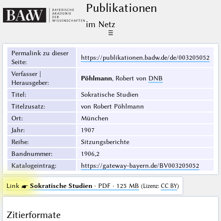
Publikationen
im Netz
☰
Permalink zu dieser
https://publikationen.badw.de/de/003205052
Seite
:
Verfasser |
Pöhlmann
, Robert von
DNB
Herausgeber
:
Titel
:
Sokratische Studien
Titelzusatz
:
von Robert Pöhlmann
Ort
:
München
Jahr
:
1907
Reihe
:
Sitzungsberichte
Bandnummer
:
1906,2
Katalogeintrag
:
https://gateway-bayern.de/BV003205052
Link ☛
Sokratische Studien
· PDF · 125 MB
(
Lizenz
:
CC BY
)
Zitierformate