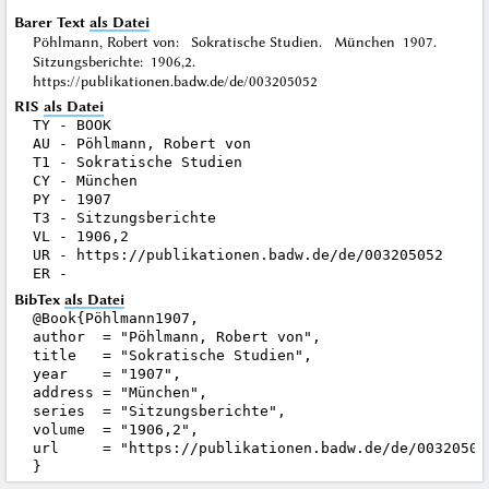
Barer Text
als Datei
Pöhlmann, Robert von: Sokratische Studien. München 1907.
Sitzungsberichte: 1906,2.
https://publikationen.badw.de/de/003205052
RIS
als Datei
TY - BOOK

AU - Pöhlmann, Robert von

T1 - Sokratische Studien

CY - München

PY - 1907

T3 - Sitzungsberichte

VL - 1906,2

UR - https://publikationen.badw.de/de/003205052

BibTex
als Datei
@Book{Pöhlmann1907,

author  = "Pöhlmann, Robert von",

title   = "Sokratische Studien",

year    = "1907",

address = "München",

series  = "Sitzungsberichte",

volume  = "1906,2",

url     = "https://publikationen.badw.de/de/003205052