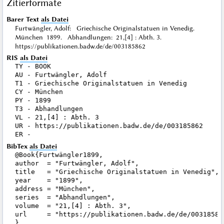
Zitierformate
Barer Text
als Datei
Furtwängler, Adolf: Griechische Originalstatuen in Venedig.
München 1899. Abhandlungen: 21,[4] : Abth. 3.
https://publikationen.badw.de/de/003185862
RIS
als Datei
TY - BOOK

AU - Furtwängler, Adolf

T1 - Griechische Originalstatuen in Venedig

CY - München

PY - 1899

T3 - Abhandlungen

VL - 21,[4] : Abth. 3

UR - https://publikationen.badw.de/de/003185862

BibTex
als Datei
@Book{Furtwängler1899,

author  = "Furtwängler, Adolf",

title   = "Griechische Originalstatuen in Venedig",

year    = "1899",

address = "München",

series  = "Abhandlungen",

volume  = "21,[4] : Abth. 3",

url     = "https://publikationen.badw.de/de/003185862