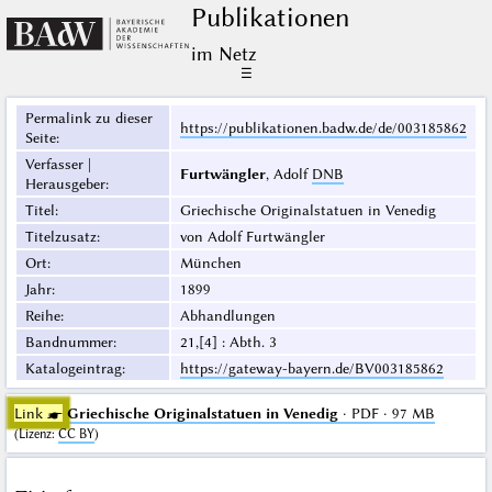
Publikationen
im Netz
☰
Permalink zu dieser
https://publikationen.badw.de/de/003185862
Seite
:
Verfasser |
Furtwängler
, Adolf
DNB
Herausgeber
:
Titel
:
Griechische Originalstatuen in Venedig
Titelzusatz
:
von Adolf Furtwängler
Ort
:
München
Jahr
:
1899
Reihe
:
Abhandlungen
Bandnummer
:
21,[4] : Abth. 3
Katalogeintrag
:
https://gateway-bayern.de/BV003185862
Link ☛
Griechische Originalstatuen in Venedig
· PDF · 97 MB
(
Lizenz
:
CC BY
)