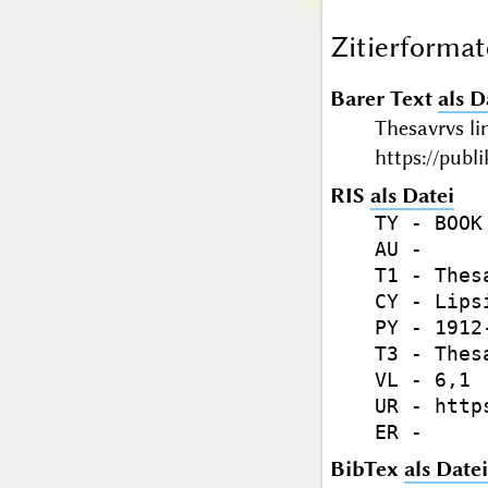
Zitierformat
Barer Text
als D
Thesavrvs li
https://publ
RIS
als Datei
TY - BOOK

AU - 

T1 - Thes
CY - Lipsi
PY - 1912-
T3 - Thes
VL - 6,1

UR - http
BibTex
als Datei