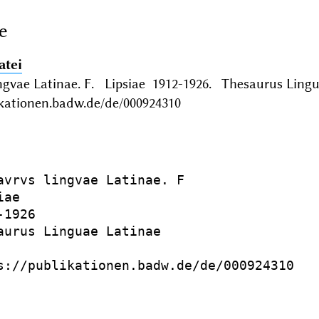
e
atei
ngvae Latinae. F. Lipsiae 1912-1926. Thesaurus Ling
ikationen.badw.de/de/000924310
avrvs lingvae Latinae. F

ae

1926

aurus Linguae Latinae

s://publikationen.badw.de/de/000924310
