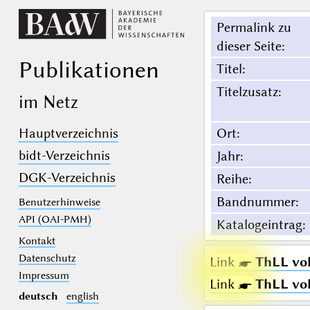
Permalink zu
dieser Seite
:
Publikationen
Titel
:
Titelzusatz
:
im Netz
Hauptverzeichnis
Ort
:
bidt-Verzeichnis
Jahr
:
DGK-Verzeichnis
Reihe
:
Bandnummer
:
Benutzerhinweise
API (OAI-PMH)
Katalogeintrag
:
Kontakt
Datenschutz
Link ☛
ThLL vol.
Impressum
Link ☛
ThLL vol.
deutsch
english