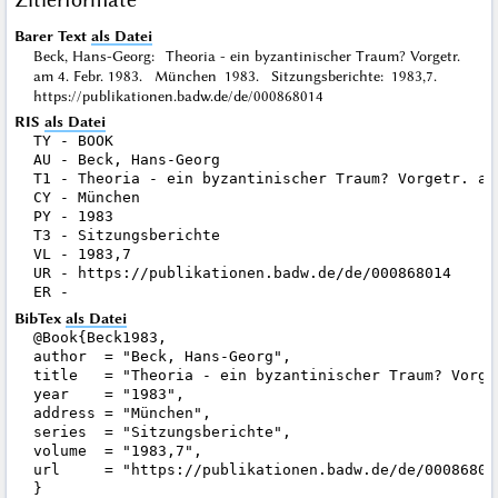
Barer Text
als Datei
Beck, Hans-Georg: Theoria - ein byzantinischer Traum? Vorgetr.
am 4. Febr. 1983. München 1983. Sitzungsberichte: 1983,7.
https://publikationen.badw.de/de/000868014
RIS
als Datei
TY - BOOK

AU - Beck, Hans-Georg

T1 - Theoria - ein byzantinischer Traum? Vorgetr. am 
CY - München

PY - 1983

T3 - Sitzungsberichte

VL - 1983,7

UR - https://publikationen.badw.de/de/000868014

BibTex
als Datei
@Book{Beck1983,

author  = "Beck, Hans-Georg",

title   = "Theoria - ein byzantinischer Traum? Vorget
year    = "1983",

address = "München",

series  = "Sitzungsberichte",

volume  = "1983,7",

url     = "https://publikationen.badw.de/de/000868014