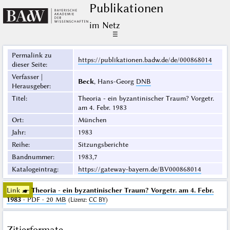
Publikationen
im Netz
☰
Permalink zu
https://publikationen.badw.de/de/000868014
dieser Seite
:
Verfasser |
Beck
, Hans-Georg
DNB
Herausgeber
:
Titel
:
Theoria - ein byzantinischer Traum? Vorgetr.
am 4. Febr. 1983
Ort
:
München
Jahr
:
1983
Reihe
:
Sitzungsberichte
Bandnummer
:
1983,7
Katalogeintrag
:
https://gateway-bayern.de/BV000868014
Link ☛
Theoria - ein byzantinischer Traum? Vorgetr. am 4. Febr.
1983
· PDF · 20 MB
(
Lizenz
:
CC BY
)
Zitierformate