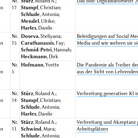
Nr.
Stürz
, Roland A.;
Das bidt-Digitalbarometer 2
en
17
Stumpf
, Christian;
Schlude
, Antonia;
Mendel
, Ulrike;
Harles
, Danilo
Nr.
Doseva
, Steliyana;
Beleidigungen auf Social Me
en
15
Carathanassis
, Fay;
Media und wie wehren sie si
Schmid-Petri
, Hannah;
Heckmann
, Dirk
Nr.
Hofmann
, Yvette
Die Pandemie als Treiber de
en
5
aus der Sicht von Lehrende
Nr.
Stürz
, Roland A.;
Verbreitung generativer KI i
en
14
Stumpf
, Christian;
Schlude
, Antonia;
Harles
, Danilo
Nr.
Stürz
, Roland A.;
Verbreitung und Akzeptanz 
en
11
Schwind
, Mara;
Arbeitsplätzen
Schlude
, Antonia;