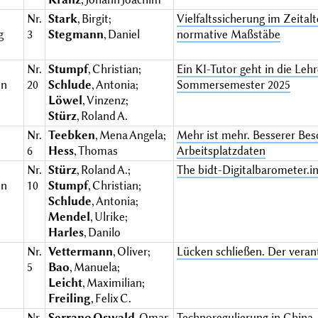
Nr.
Stark
, Birgit;
Vielfaltssicherung im Zeita
g
3
Stegmann
, Daniel
normative Maßstäbe
Nr.
Stumpf
, Christian;
Ein KI-Tutor geht in die Le
en
20
Schlude
, Antonia;
Sommersemester 2025
Löwel
, Vinzenz;
Stürz
, Roland A.
Nr.
Teebken
, Mena Angela;
Mehr ist mehr. Besserer Be
e
6
Hess
, Thomas
Arbeitsplatzdaten
Nr.
Stürz
, Roland A.;
The bidt-Digitalbarometer.in
en
10
Stumpf
, Christian;
Schlude
, Antonia;
Mendel
, Ulrike;
Harles
, Danilo
Nr.
Vettermann
, Oliver;
Lücken schließen. Der vera
e
5
Bao
, Manuela;
Leicht
, Maximilian;
Freiling
, Felix C.
Nr.
Serrano Oswald
, Omar
Technoregulierung in China