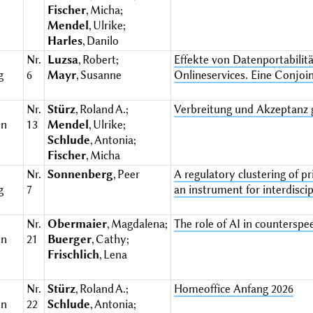
Fischer
, Micha;
Mendel
, Ulrike;
Harles
, Danilo
Nr.
Luzsa
, Robert;
Effekte von Datenportabilitä
g
6
Mayr
, Susanne
Onlineservices. Eine Conjoi
Nr.
Stürz
, Roland A.;
Verbreitung und Akzeptanz 
en
13
Mendel
, Ulrike;
Schlude
, Antonia;
Fischer
, Micha
Nr.
Sonnenberg
, Peer
A regulatory clustering of p
g
7
an instrument for interdisci
Nr.
Obermaier
, Magdalena;
The role of AI in counterspe
en
21
Buerger
, Cathy;
Frischlich
, Lena
Nr.
Stürz
, Roland A.;
Homeoffice Anfang 2026
en
22
Schlude
, Antonia;