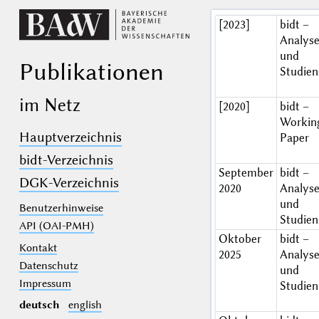
[2023]
bidt –
Analys
und
Publikationen
Studien
im Netz
[2020]
bidt –
Workin
Hauptverzeichnis
Paper
bidt-Verzeichnis
September
bidt –
DGK-Verzeichnis
2020
Analys
und
Benutzerhinweise
Studien
API (OAI-PMH)
Oktober
bidt –
Kontakt
2025
Analys
Datenschutz
und
Impressum
Studien
deutsch
english