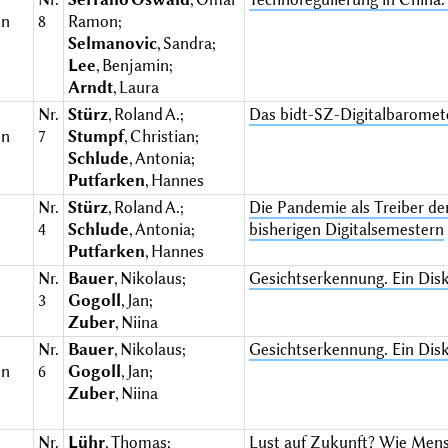
en
8
Ramon;
Selmanovic
, Sandra;
Lee
, Benjamin;
Arndt
, Laura
Nr.
Stürz
, Roland A.;
Das bidt-SZ-Digitalbaromet
en
7
Stumpf
, Christian;
Schlude
, Antonia;
Putfarken
, Hannes
Nr.
Stürz
, Roland A.;
Die Pandemie als Treiber de
e
4
Schlude
, Antonia;
bisherigen Digitalsemestern
Putfarken
, Hannes
Nr.
Bauer
, Nikolaus;
Gesichtserkennung. Ein Disk
e
3
Gogoll
, Jan;
Zuber
, Niina
Nr.
Bauer
, Nikolaus;
Gesichtserkennung. Ein Disk
en
6
Gogoll
, Jan;
Zuber
, Niina
Nr.
Lühr
, Thomas;
Lust auf Zukunft? Wie Mensc