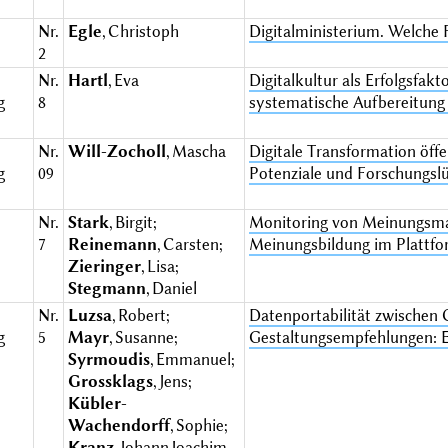
Nr.
Egle
, Christoph
Digitalministerium. Welche
e
2
Nr.
Hartl
, Eva
Digitalkultur als Erfolgsfak
g
8
systematische Aufbereitung
Nr.
Will-Zocholl
, Mascha
Digitale Transformation öff
g
09
Potenziale und Forschungsl
Nr.
Stark
, Birgit;
Monitoring von Meinungsmach
e
7
Reinemann
, Carsten;
Meinungsbildung im Plattfor
Zieringer
, Lisa;
Stegmann
, Daniel
Nr.
Luzsa
, Robert;
Datenportabilität zwischen
g
5
Mayr
, Susanne;
Gestaltungsempfehlungen: E
Syrmoudis
, Emmanuel;
Grossklags
, Jens;
Kübler-
Wachendorff
, Sophie;
Kranz
, Johann Joachim