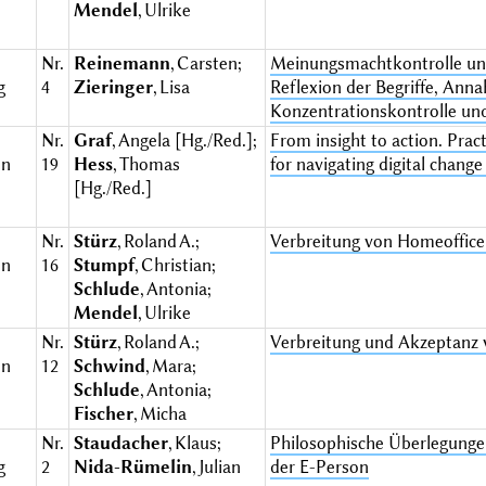
Mendel
, Ulrike
Nr.
Reinemann
, Carsten;
Meinungsmachtkontrolle und V
g
4
Zieringer
, Lisa
Reflexion der Begriffe, Ann
Konzentrationskontrolle un
Nr.
Graf
, Angela [Hg./Red.];
From insight to action. Pract
en
19
Hess
, Thomas
for navigating digital change
[Hg./Red.]
Nr.
Stürz
, Roland A.;
Verbreitung von Homeoffice 
en
16
Stumpf
, Christian;
Schlude
, Antonia;
Mendel
, Ulrike
Nr.
Stürz
, Roland A.;
Verbreitung und Akzeptanz 
en
12
Schwind
, Mara;
Schlude
, Antonia;
Fischer
, Micha
Nr.
Staudacher
, Klaus;
Philosophische Überlegunge
g
2
Nida-Rümelin
, Julian
der E-Person