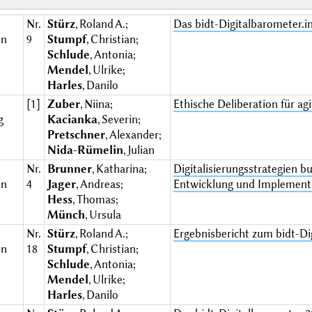
Nr.
Stürz
, Roland A.;
Das bidt-Digitalbarometer.i
en
9
Stumpf
, Christian;
Schlude
, Antonia;
Mendel
, Ulrike;
Harles
, Danilo
[1]
Zuber
, Niina;
Ethische Deliberation für a
g
Kacianka
, Severin;
Pretschner
, Alexander;
Nida-Rümelin
, Julian
Nr.
Brunner
, Katharina;
Digitalisierungsstrategien 
en
4
Jager
, Andreas;
Entwicklung und Implement
Hess
, Thomas;
Münch
, Ursula
Nr.
Stürz
, Roland A.;
Ergebnisbericht zum bidt-Di
en
18
Stumpf
, Christian;
Schlude
, Antonia;
Mendel
, Ulrike;
Harles
, Danilo