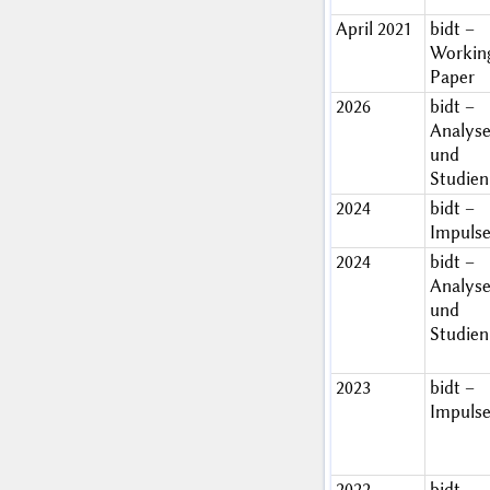
April 2021
bidt –
Workin
Paper
2026
bidt –
Analys
und
Studien
2024
bidt –
Impuls
2024
bidt –
Analys
und
Studien
2023
bidt –
Impuls
2022
bidt –