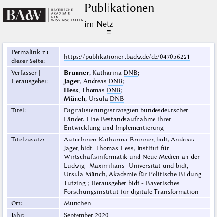
Publikationen
im Netz
☰
Permalink zu
https://publikationen.badw.de/de/047056221
dieser Seite
:
Verfasser |
Brunner
, Katharina
DNB
;
Herausgeber
:
Jager
, Andreas
DNB
;
Hess
, Thomas
DNB
;
Münch
, Ursula
DNB
Titel
:
Digitalisierungsstrategien bundesdeutscher
Länder. Eine Bestandsaufnahme ihrer
Entwicklung und Implementierung
Titelzusatz
:
AutorInnen Katharina Brunner, bidt, Andreas
Jager, bidt, Thomas Hess, Institut für
Wirtschaftsinformatik und Neue Medien an der
Ludwig- Maximilians- Universität und bidt,
Ursula Münch, Akademie für Politische Bildung
Tutzing ; Herausgeber bidt - Bayerisches
Forschungsinstitut für digitale Transformation
Ort
:
München
Jahr
:
September 2020