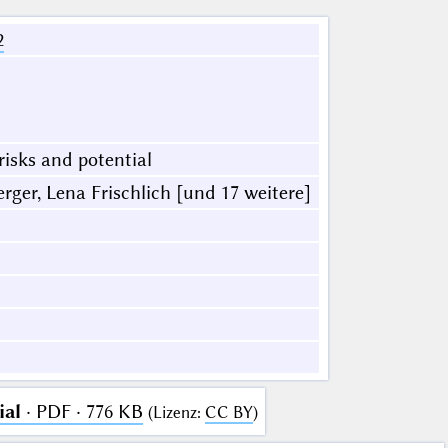
2
risks and potential
er, Lena Frischlich [und 17 weitere]
ial
· PDF · 776 KB
(
Lizenz
:
CC BY
)