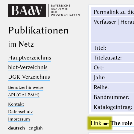
Permalink zu die
Verfasser | Hera
Publikationen
im Netz
Titel
:
Hauptverzeichnis
Titelzusatz
:
bidt-Verzeichnis
Ort
:
DGK-Verzeichnis
Jahr
:
Reihe
:
Benutzerhinweise
API (OAI-PMH)
Bandnummer
:
Kontakt
Katalogeintrag
:
Datenschutz
Impressum
Link ☛
The role
deutsch
english