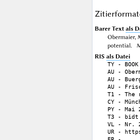
Zitierformat
Barer Text
als D
Obermaier, M
potential. 
RIS
als Datei
TY - BOOK

AU - Ober
AU - Buer
AU - Fris
T1 - The 
CY - Münch
PY - Mai 2
T3 - bidt
VL - Nr. 2
UR - http