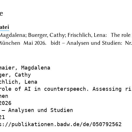
e
atei
agdalena; Buerger, Cathy; Frischlich, Lena: The role 
München Mai 2026. bidt – Analysen und Studien: Nr. 
maier, Magdalena

ger, Cathy

chlich, Lena

role of AI in counterspeech. Assessing ri
en

026

 – Analysen und Studien

1

s://publikationen.badw.de/de/050792562
