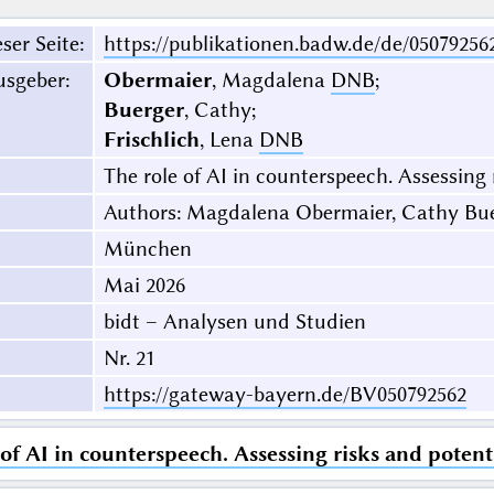
ser Seite
:
https://publikationen.badw.de/de/05079256
usgeber
:
Obermaier
, Magdalena
DNB
;
Buerger
, Cathy;
Frischlich
, Lena
DNB
The role of AI in counterspeech. Assessing 
Authors: Magdalena Obermaier, Cathy Buerg
München
Mai 2026
bidt – Analysen und Studien
Nr. 21
https://gateway-bayern.de/BV050792562
 of AI in counterspeech. Assessing risks and potent