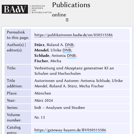
Publications
online
☰
Permalink
https://publikationen.badw.de/en/050515586
to this page
:
Author(s) |
Stürz
, Roland A.
DNB
;
editor(s)
:
Mendel
, Ulrike
DNB
;
Schlude
, Antonia
DNB
;
Fischer
, Micha
Title
:
Verbreitung und Akzeptanz generativer KI an
Schulen und Hochschulen
Title
Autorinnen und Autoren: Antonia Schlude, Ulrike
addition
:
Mendel, Roland A. Stürz, Micha Fischer
Place
:
München
Year
:
März 2024
Series
:
bidt – Analysen und Studien
Volume
Nr. 13
number
:
Catalog
https://gateway-bayern.de/BV050515586
entry
: