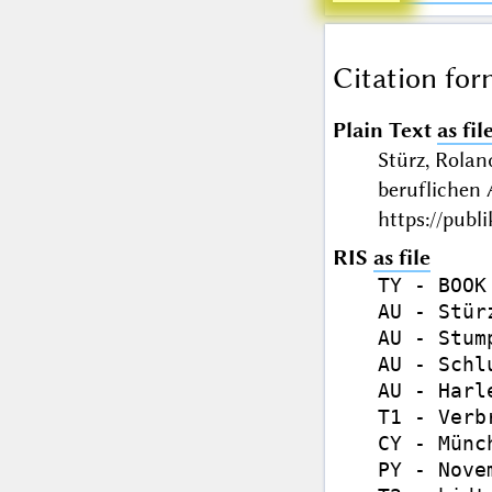
Citation for
Plain Text
as fil
Stürz, Rolan
beruflichen
https://publ
RIS
as file
TY - BOOK

AU - Stür
AU - Stum
AU - Schl
AU - Harl
T1 - Verb
CY - Münch
PY - Nove