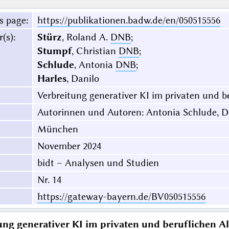
s page
:
https://publikationen.badw.de/en/050515556
r(s)
:
Stürz
, Roland A.
DNB
;
Stumpf
, Christian
DNB
;
Schlude
, Antonia
DNB
;
Harles
, Danilo
Verbreitung generativer KI im privaten und b
Autorinnen und Autoren: Antonia Schlude, Da
München
November 2024
bidt – Analysen und Studien
Nr. 14
https://gateway-bayern.de/BV050515556
ung generativer KI im privaten und beruflichen Al