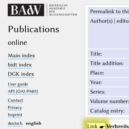
Permalink to thi
Author(s) | edito
Publications
online
Title
:
Main index
Title addition
:
bidt index
Place
:
DGK index
Year
:
User guide
Series
:
API (OAI-PMH)
Contact
Volume number
:
Privacy
Catalog entry
:
Imprint
deutsch
english
Link ☛
Verbreit