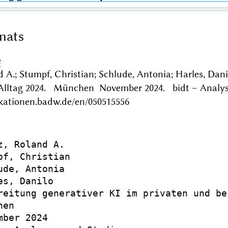
mats
e
d A.; Stumpf, Christian; Schlude, Antonia; Harles, Dan
 Alltag 2024. München November 2024. bidt – Analy
ikationen.badw.de/en/050515556
z, Roland A.

pf, Christian

ude, Antonia

es, Danilo

reitung generativer KI im privaten und be
en

mber 2024
