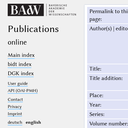
Permalink to thi
page
:
Publications
Author(s) | edito
online
Main index
bidt index
Title
:
DGK index
Title addition
:
User guide
API (OAI-PMH)
Place
:
Contact
Year
:
Privacy
Series
:
Imprint
deutsch
english
Volume number
: