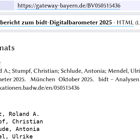
https://gateway-bayern.de/BV050515436
bericht zum bidt-Digitalbarometer 2025
· HTML
(
L
mats
e
d A.; Stumpf, Christian; Schlude, Antonia; Mendel, Ulr
meter 2025. München Oktober 2025. bidt – Analysen
ikationen.badw.de/en/050515436
z, Roland A.

pf, Christian

ude, Antonia

el, Ulrike
