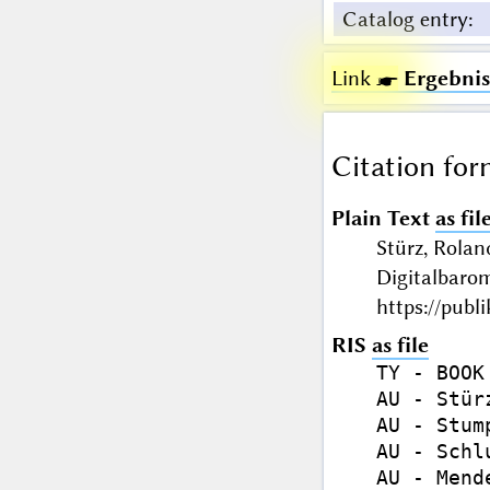
Catalog entry
:
Link ☛
Ergebnis
Citation for
Plain Text
as fil
Stürz, Rolan
Digitalbaro
https://publ
RIS
as file
TY - BOOK

AU - Stür
AU - Stum
AU - Schl
AU - Mend