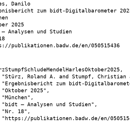
es, Danilo

bnisbericht zum bidt-Digitalbarometer 2025
en

er 2025

 – Analysen und Studien

8

s://publikationen.badw.de/en/050515436

rzStumpfSchludeMendelHarlesOktober2025,

 "Stürz, Roland A. and Stumpf, Christian 
 "Ergebnisbericht zum bidt-Digitalbaromete
 "Oktober 2025",

 "München",

 "bidt – Analysen und Studien",

 "Nr. 18",

 "https://publikationen.badw.de/en/0505154