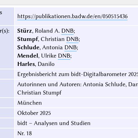
s
https://publikationen.badw.de/en/050515436
r(s)
:
Stürz
, Roland A.
DNB
;
Stumpf
, Christian
DNB
;
Schlude
, Antonia
DNB
;
Mendel
, Ulrike
DNB
;
Harles
, Danilo
Ergebnisbericht zum bidt-Digitalbarometer 202
Autorinnen und Autoren: Antonia Schlude, Dani
Christian Stumpf
München
Oktober 2025
bidt – Analysen und Studien
Nr. 18