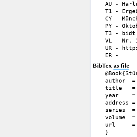
AU - Harl
T1 - Erge
CY - Münch
PY - Oktob
T3 - bidt
VL - Nr. 1
UR - http
BibTex
as file
@Book{Stü
author  =
title   =
year    =
address =
series  =
volume  =
url     =