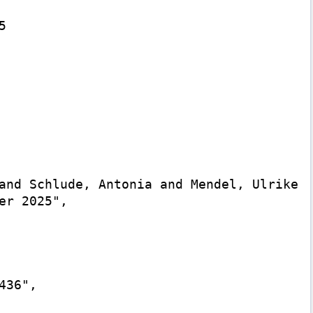


and Schlude, Antonia and Mendel, Ulrike a
r 2025",

36",
