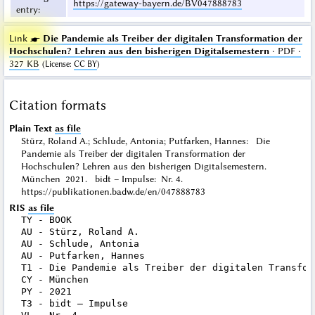
https://gateway-bayern.de/BV047888783
entry
:
Link ☛
Die Pandemie als Treiber der digitalen Transformation der
Hochschulen? Lehren aus den bisherigen Digitalsemestern
· PDF ·
327 KB
(
License
:
CC BY
)
Citation formats
Plain Text
as file
Stürz, Roland A.; Schlude, Antonia; Putfarken, Hannes: Die
Pandemie als Treiber der digitalen Transformation der
Hochschulen? Lehren aus den bisherigen Digitalsemestern.
München 2021. bidt – Impulse: Nr. 4.
https://publikationen.badw.de/en/047888783
RIS
as file
TY - BOOK

AU - Stürz, Roland A.

AU - Schlude, Antonia

AU - Putfarken, Hannes

T1 - Die Pandemie als Treiber der digitalen Transfor
CY - München

PY - 2021

T3 - bidt – Impulse
