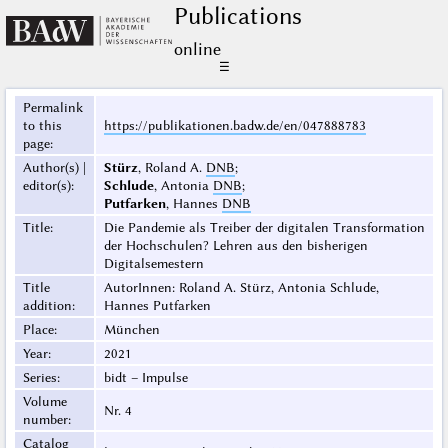
Publications
online
☰
Permalink
to this
https://publikationen.badw.de/en/047888783
page
:
Author(s) |
Stürz
, Roland A.
DNB
;
editor(s)
:
Schlude
, Antonia
DNB
;
Putfarken
, Hannes
DNB
Title
:
Die Pandemie als Treiber der digitalen Transformation
der Hochschulen? Lehren aus den bisherigen
Digitalsemestern
Title
AutorInnen: Roland A. Stürz, Antonia Schlude,
addition
:
Hannes Putfarken
Place
:
München
Year
:
2021
Series
:
bidt – Impulse
Volume
Nr. 4
number
:
Catalog