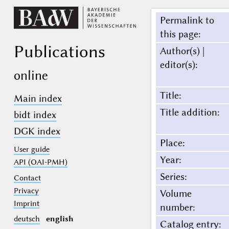
Permalink to
this page
:
Publications
Author(s) |
editor(s)
:
online
Title
:
Main index
Title addition
:
bidt index
DGK index
Place
:
User guide
Year
:
API (OAI-PMH)
Series
:
Contact
Privacy
Volume
Imprint
number
:
deutsch
english
Catalog entry
: