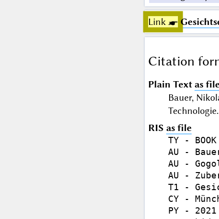
Link ☛
Gesichts
Citation for
Plain Text
as fil
Bauer, Nikol
Technologie
RIS
as file
TY - BOOK

AU - Baue
AU - Gogol
AU - Zuber
T1 - Gesi
CY - Münch
PY - 2021
