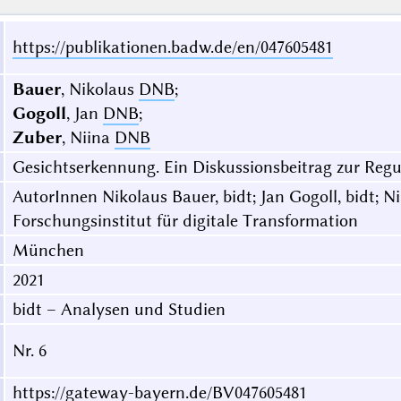
https://publikationen.badw.de/en/047605481
Bauer
, Nikolaus
DNB
;
Gogoll
, Jan
DNB
;
Zuber
, Niina
DNB
Gesichtserkennung. Ein Diskussionsbeitrag zur Regu
AutorInnen Nikolaus Bauer, bidt; Jan Gogoll, bidt; N
Forschungsinstitut für digitale Transformation
München
2021
bidt – Analysen und Studien
Nr. 6
https://gateway-bayern.de/BV047605481