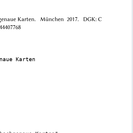
chgenaue Karten. München 2017. DGK: C
044407768
aue Karten
