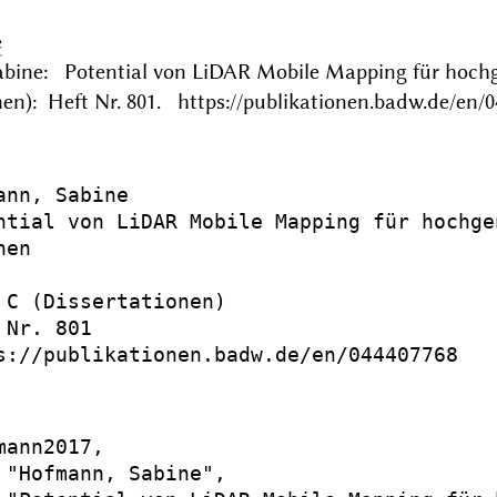
e
bine: Potential von LiDAR Mobile Mapping für ho
nen): Heft Nr. 801. https://publikationen.badw.de/en/
ann, Sabine

ntial von LiDAR Mobile Mapping für hochgen
en

 C (Dissertationen)

Nr. 801

s://publikationen.badw.de/en/044407768

mann2017,

 "Hofmann, Sabine",
