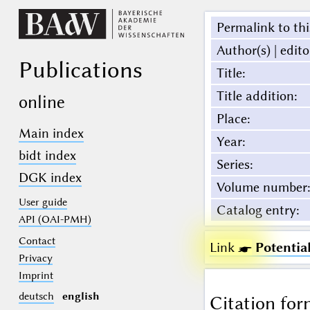
Permalink to thi
Author(s) | edito
Publications
Title
:
Title addition
:
online
Place
:
Main index
Year
:
bidt index
Series
:
DGK index
Volume number
:
User guide
Catalog entry
:
API (OAI-PMH)
Contact
Link ☛
Potentia
Privacy
Imprint
deutsch
english
Citation for