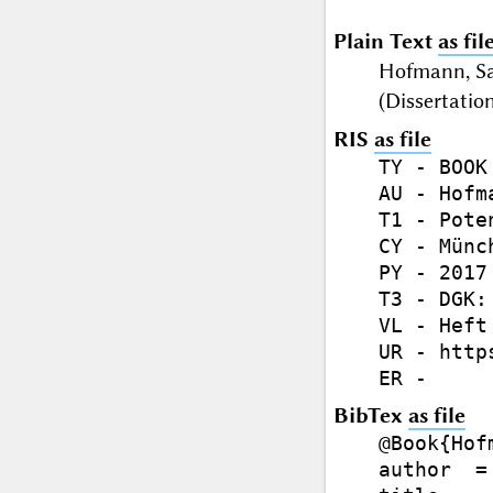
Plain Text
as fil
Hofmann, Sa
(Dissertatio
RIS
as file
TY - BOOK

AU - Hofm
T1 - Pote
CY - Münch
PY - 2017

T3 - DGK:
VL - Heft 
UR - http
BibTex
as file
@Book{Hof
author  =