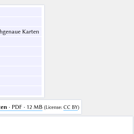
chgenaue Karten
ten
· PDF · 12 MB
(
License
:
CC BY
)