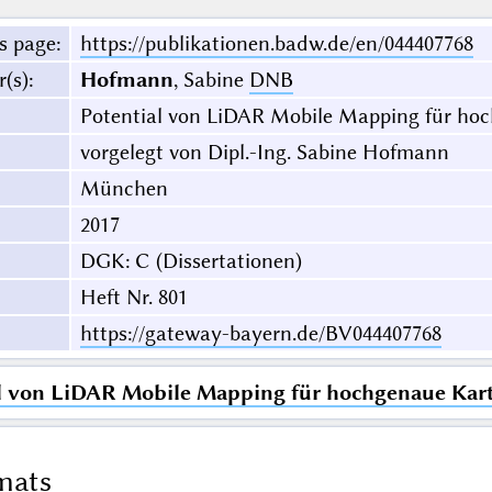
s page
:
https://publikationen.badw.de/en/044407768
r(s)
:
Hofmann
, Sabine
DNB
Potential von LiDAR Mobile Mapping für ho
vorgelegt von Dipl.-Ing. Sabine Hofmann
München
2017
DGK: C (Dissertationen)
Heft Nr. 801
https://gateway-bayern.de/BV044407768
l von LiDAR Mobile Mapping für hochgenaue Kar
mats