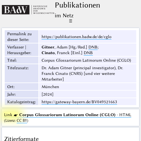
Publikationen
im Netz
☰
Permalink zu
https://publikationen.badw.de/de/cglo
dieser Seite
:
Verfasser |
Gitner
, Adam [Hg./Red.]
DNB
;
Herausgeber
:
Cinato
, Franck [Einl.]
DNB
Titel
:
Corpus Glossariorum Latinorum Online (CGLO)
Titelzusatz
:
Dr. Adam Gitner (principal investigator), Dr.
Franck Cinato (CNRS) [und vier weitere
Mitarbeiter]
Ort
:
München
Jahr
:
[2024]
Katalogeintrag
:
https://gateway-bayern.de/BV049521663
Link ☛
Corpus Glossariorum Latinorum Online (CGLO)
· HTML
(
Lizenz
:
CC BY
)
Zitierformate