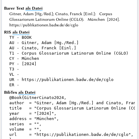
Barer Text
als Datei
Gitner, Adam [Hg./Red.]; Cinato, Franck [Einl.]: Corpus
Glossariorum Latinorum Online (CGLO). München [2024].
https://publikationen.badw.de/de/cglo
RIS
als Datei
TY - BOOK

AU - Gitner, Adam [Hg./Red.]

AU - Cinato, Franck [Einl.]

T1 - Corpus Glossariorum Latinorum Online (CGLO)

CY - München

PY - [2024]

T3 - 

VL - 

UR - https://publikationen.badw.de/de/cglo

BibTex
als Datei
@Book{GitnerCinato2024,

author  = "Gitner, Adam [Hg./Red.] and Cinato, Franck
title   = "Corpus Glossariorum Latinorum Online (CGLO
year    = "[2024]",

address = "München",

series  = "",

volume  = "",

url     = "https://publikationen.badw.de/de/cglo",
