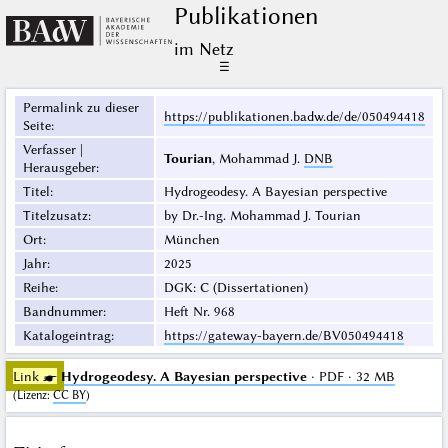
Publikationen
im Netz
☰
Permalink zu dieser
https://publikationen.badw.de/de/050494418
Seite
:
Verfasser |
Tourian
, Mohammad J.
DNB
Herausgeber
:
Titel
:
Hydrogeodesy. A Bayesian perspective
Titelzusatz
:
by Dr.-Ing. Mohammad J. Tourian
Ort
:
München
Jahr
:
2025
Reihe
:
DGK: C (Dissertationen)
Bandnummer
:
Heft Nr. 968
Katalogeintrag
:
https://gateway-bayern.de/BV050494418
Link ☛
Hydrogeodesy. A Bayesian perspective
· PDF · 32 MB
(
Lizenz
:
CC BY
)