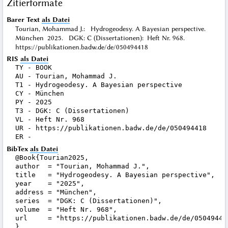
Zitierformate
Barer Text
als Datei
Tourian, Mohammad J.: Hydrogeodesy. A Bayesian perspective.
München 2025. DGK: C (Dissertationen): Heft Nr. 968.
https://publikationen.badw.de/de/050494418
RIS
als Datei
TY - BOOK

AU - Tourian, Mohammad J.

T1 - Hydrogeodesy. A Bayesian perspective

CY - München

PY - 2025

T3 - DGK: C (Dissertationen)

VL - Heft Nr. 968

UR - https://publikationen.badw.de/de/050494418

BibTex
als Datei
@Book{Tourian2025,

author  = "Tourian, Mohammad J.",

title   = "Hydrogeodesy. A Bayesian perspective",

year    = "2025",

address = "München",

series  = "DGK: C (Dissertationen)",

volume  = "Heft Nr. 968",

url     = "https://publikationen.badw.de/de/050494418