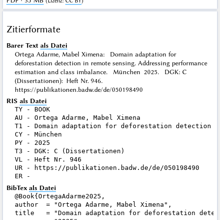
PDF · 35 MB
(
Lizenz
:
CC BY
)
Zitierformate
Barer Text
als Datei
Ortega Adarme, Mabel Ximena: Domain adaptation for
deforestation detection in remote sensing. Addressing performance
estimation and class imbalance. München 2025. DGK: C
(Dissertationen): Heft Nr. 946.
https://publikationen.badw.de/de/050198490
RIS
als Datei
TY - BOOK

AU - Ortega Adarme, Mabel Ximena

T1 - Domain adaptation for deforestation detection i
CY - München

PY - 2025

T3 - DGK: C (Dissertationen)

VL - Heft Nr. 946

UR - https://publikationen.badw.de/de/050198490

BibTex
als Datei
@Book{OrtegaAdarme2025,

author  = "Ortega Adarme, Mabel Ximena",

title   = "Domain adaptation for deforestation detec