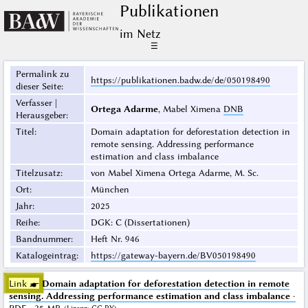
Publikationen
im Netz
☰
Permalink zu
https://publikationen.badw.de/de/050198490
dieser Seite
:
Verfasser |
Ortega Adarme
, Mabel Ximena
DNB
Herausgeber
:
Titel
:
Domain adaptation for deforestation detection in
remote sensing. Addressing performance
estimation and class imbalance
Titelzusatz
:
von Mabel Ximena Ortega Adarme, M. Sc.
Ort
:
München
Jahr
:
2025
Reihe
:
DGK: C (Dissertationen)
Bandnummer
:
Heft Nr. 946
Katalogeintrag
:
https://gateway-bayern.de/BV050198490
Link ☛
Domain adaptation for deforestation detection in remote
sensing. Addressing performance estimation and class imbalance
·