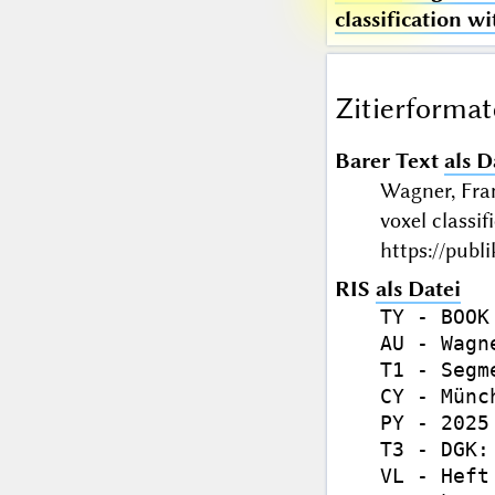
classification w
Zitierformat
Barer Text
als D
Wagner, Fra
voxel class
https://publ
RIS
als Datei
TY - BOOK

AU - Wagn
T1 - Segm
CY - Münch
PY - 2025

T3 - DGK:
VL - Heft 