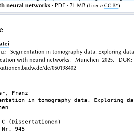
ith neural networks
· PDF · 71 MB
(
Lizenz
:
CC BY
)
e
atei
nz: Segmentation in tomography data. Exploring data
ification with neural networks. München 2025. DGK: 
ikationen.badw.de/de/050198402
er, Franz

entation in tomography data. Exploring da
en

 C (Dissertationen)

Nr. 945
