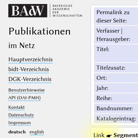
Permalink zu
dieser Seite
:
Publikationen
Verfasser |
Herausgeber
:
im Netz
Titel
:
Hauptverzeichnis
Titelzusatz
:
bidt-Verzeichnis
Ort
:
DGK-Verzeichnis
Jahr
:
Benutzerhinweise
Reihe
:
API (OAI-PMH)
Kontakt
Bandnummer
:
Datenschutz
Katalogeintrag
:
Impressum
deutsch
english
Link ☛
Segmenta