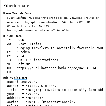
Zitierformate
Barer Text
als Datei
Fuest, Stefan: Nudging travelers to societally favorable routes by
means of cartographic symbolization. München 2024. DGK: C
(Dissertationen): Heft Nr. 935.
https://publikationen.badw.de/de/049640004
RIS
als Datei
TY - BOOK

AU - Fuest, Stefan

T1 - Nudging travelers to societally favorable route
CY - München

PY - 2024

T3 - DGK: C (Dissertationen)

VL - Heft Nr. 935

UR - https://publikationen.badw.de/de/049640004

BibTex
als Datei
@Book{Fuest2024,

author  = "Fuest, Stefan",

title   = "Nudging travelers to societally favorable
year    = "2024",

address = "München",

series  = "DGK: C (Dissertationen)",

volume  = "Heft Nr. 935",
