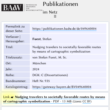
Publikationen
im Netz
☰
Permalink zu
https://publikationen.badw.de/de/049640004
dieser Seite
:
Verfasser |
Fuest
, Stefan
Herausgeber
:
Titel
:
Nudging travelers to societally favorable routes
by means of cartographic symbolization
Titelzusatz
:
von Stefan Fuest, M. Sc.
Ort
:
München
Jahr
:
2024
Reihe
:
DGK: C (Dissertationen)
Bandnummer
:
Heft Nr. 935
Katalogeintrag
:
https://gateway-bayern.de/BV049640004
Link ☛
Nudging travelers to societally favorable routes by means
of cartographic symbolization
· PDF · 13 MB
(
Lizenz
:
CC BY
)